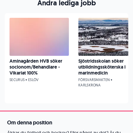
Andra lediga jobb
Aminagården HVB söker
Sjöstridsskolan söker
socionom/Behandlare -
utbildningssköterska i
Vikariat 100%
marinmedicin
SECURUS • ESLÖV
FÖRSVARSMAKTEN •
KARLSKRONA
Om denna position
Älskar du fotboll och hockey? Eller något av det? Är du