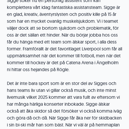
Sigge söker nu en personlig assistent som kan
komplettera vårt idag fantastiska assistansteam. Sigge är
en glad, kreativ, äventyrslysten och positiv kille på 15 år
som har en mycket ovanlig muskelsjukdom. Vi i teamet
väljer dock att se bortom sjukdom och problematik, för
oss är det sällan ett hinder. När du börjar jobba hos oss
får du hänga med ett team som älskar sport, i alla dess
former. Framförallt är det favoritlaget Liverpool som får all
uppmärksamhet när det kommer till fotboll, men när det
kommer till hockey är det på Catena Arena i Ängelholm
ni hittar oss hejandes på Rögle.
Det är inte bara sport som är en stor del av Sigges och
hans teams liv utan vi gillar också musik, och inte minst
livemusik vilket 2025 kommer att vara fullt av eftersom vi
har många härliga konserter inbokade. Sigge älskar
också att åka skidor så det försöker vi också komma iväg
och göra då och då. När Sigge får åka ner för skidbacken
i sin bi-ski mår han som bäst. När vi väl är på hemmaplan