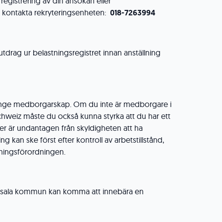
registrering av din ansökan eller
, kontakta rekryteringsenheten:
018-7263994
tdrag ur belastningsregistret innan anställning
ange medborgarskap. Om du inte är medborgare i
Schweiz måste du också kunna styrka att du har ett
eller är undantagen från skyldigheten att ha
ing kan ske först efter kontroll av arbetstillstånd,
änningsförordningen.
ppsala kommun kan komma att innebära en