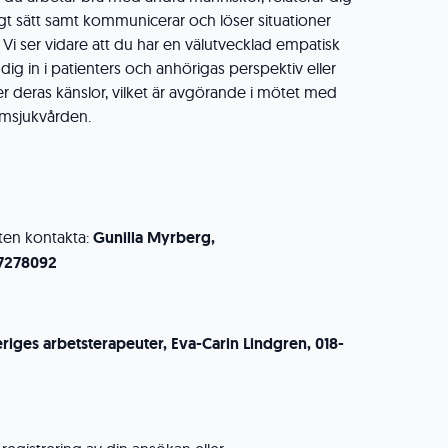
igt sätt samt kommunicerar och löser situationer
. Vi ser vidare att du har en välutvecklad empatisk
ig in i patienters och anhörigas perspektiv eller
ver deras känslor, vilket är avgörande i mötet med
emsjukvården.
ten kontakta:
Gunilla Myrberg,
7278092
riges arbetsterapeuter, Eva-Carin Lindgren, 018-