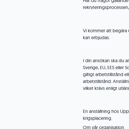
Har du frågor gällande 
rekryteringsprocessen
Vi kommer att begära u
kan erbjudas.
I din ansökan ska du 
Sverige, EU, EES eller 
giltigt arbetstillstånd 
arbetstillstånd. Anställn
vilket krävs enligt utl
En anställning hos U
krigsplacering.
Om vår organisation