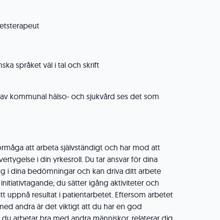
etsterapeut
a språket väl i tal och skrift
av kommunal hälso- och sjukvård ses det som
örmåga att arbeta självständigt och har mod att
ertygelse i din yrkesroll. Du tar ansvar för dina
ygg i dina bedömningar och kan driva ditt arbete
initiativtagande; du sätter igång aktiviteter och
att uppnå resultat i patientarbetet. Eftersom arbetet
med andra är det viktigt att du har en god
du arbetar bra med andra människor, relaterar dig