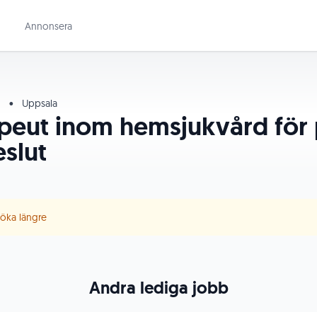
Annonsera
d
•
Uppsala
apeut inom hemsjukvård för
eslut
 söka längre
Andra lediga jobb