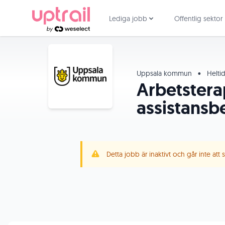
Lediga jobb
Offentlig sektor
Uppsala kommun
•
Helti
Arbetster
assistansb
Detta jobb är inaktivt och går inte att