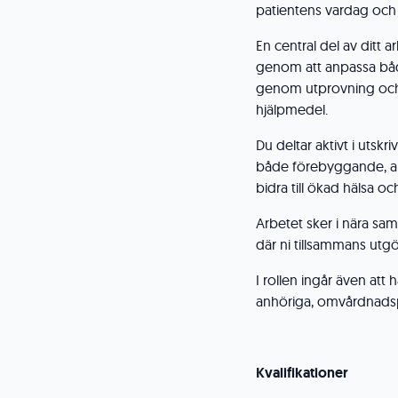
patientens vardag och
En central del av ditt a
genom att anpassa både
genom utprovning och f
hjälpmedel.
Du deltar aktivt i utsk
både förebyggande, akt
bidra till ökad hälsa och
Arbetet sker i nära sa
där ni tillsammans utgö
I rollen ingår även att 
anhöriga, omvårdnadsp
Kvalifikationer