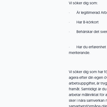
Vi söker dig som:
· Är legitimerad Arb
· Har B-körkort
· Behärskar det svensk
· Har du erfarenhet 
meriterande.
Vi söker dig som har f
agera efter din egen öv
arbetsuppgifter, är tr
framåt. Samtidigt är du 
arbetar målinriktat för 
sker i nära samverkan 
samarbetsförmåga där 