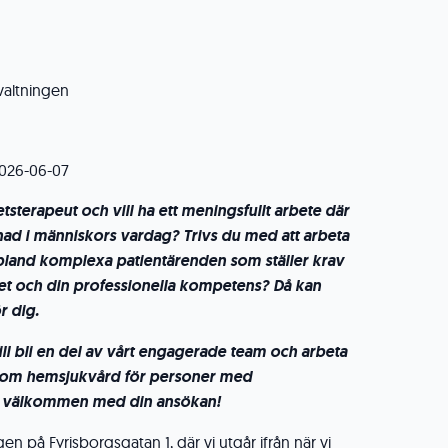
valtningen
026-06-07
tsterapeut och vill ha ett meningsfullt arbete där
nad i människors vardag? Trivs du med att arbeta
bland komplexa patientärenden som ställer krav
et och din professionella kompetens? Då kan
ör dig.
ll bli en del av vårt engagerade team och arbeta
nom hemsjukvård för personer med
mt välkommen med din ansökan!
en på Fyrisborgsgatan 1, där vi utgår ifrån när vi