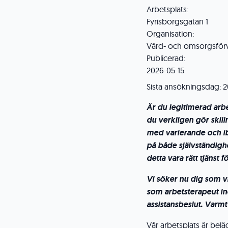
Arbetsplats:
Fyrisborgsgatan 1
Organisation:
Vård- och omsorgsför
Publicerad:
2026-05-15
Sista ansökningsdag:
2
Är du legitimerad arbe
du verkligen gör skill
med varierande och i
på både självständigh
detta vara rätt tjänst f
Vi söker nu dig som vi
som arbetsterapeut i
assistansbeslut. Var
Vår arbetsplats är beläg