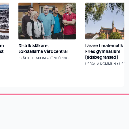
om
Distriktsläkare,
Lärare i matematik - 
st
Lokstallarna vårdcentral
Fries gymnasium
(tidsbegränsad)
BRÄCKE DIAKONI • JÖNKÖPING
UPPSALA KOMMUN • UPPS