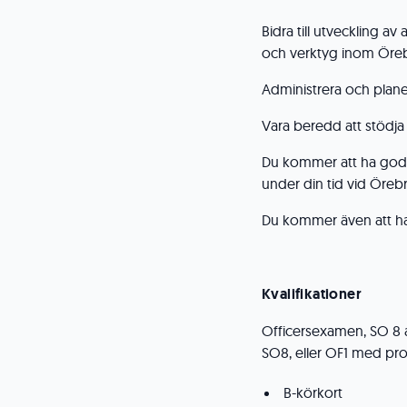
Bidra till utveckling av
och verktyg inom Öre
Administrera och plan
Vara beredd att stödja
Du kommer att ha goda
under din tid vid Öre
Du kommer även att ha g
Kvalifikationer
Officersexamen, SO 8 
SO8, eller OF1 med p
B-körkort