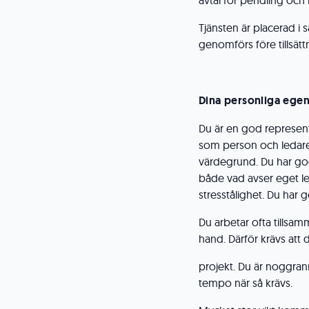
avtal för pendling och r
Tjänsten är placerad i
genomförs före tillsätt
Dina personliga ege
Du är en god represen
som person och ledare
värdegrund. Du har go
både vad avser eget 
stresstålighet. Du har g
Du arbetar ofta tills
hand. Därför krävs att 
projekt. Du är noggrann
tempo när så krävs.