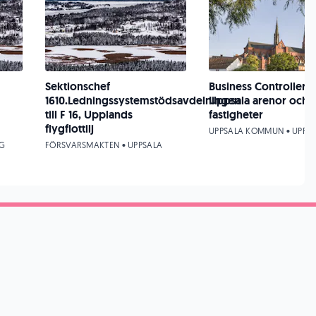
Sektionschef
Business Controller -
1610.Ledningssystemstödsavdelningen
Uppsala arenor och
till F 16, Upplands
fastigheter
flygflottilj
UPPSALA KOMMUN • UPPS
NG
FÖRSVARSMAKTEN • UPPSALA