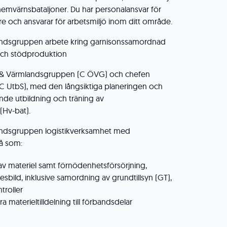
 hemvärnsbataljoner. Du har personalansvar för
 och ansvarar för arbetsmiljö inom ditt område.
ndsgruppen arbete kring garnisonssamordnad
t och stödproduktion
-& Värmlandsgruppen (C ÖVG) och chefen
(C UtbS), med den långsiktiga planeringen och
e utbildning och träning av
(Hv-bat).
ndsgruppen logistikverksamhet med
å som:
el av materiel samt förnödenhetsförsörjning,
gesbild, inklusive samordning av grundtillsyn (GT),
troller
a materieltilldelning till förbandsdelar