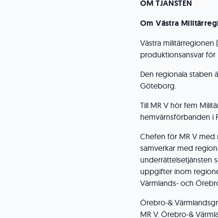
OM TJÄNSTEN
Om Västra Militärre
Västra militärregionen
produktionsansvar för
Den regionala staben ä
Göteborg.
Till MR V hör fem Mili
hemvärnsförbanden i 
Chefen för MR V med re
samverkar med regional
underrättelsetjänsten 
uppgifter inom regione
Värmlands- och Örebro
Örebro-& Värmlandsgru
MR V. Örebro-& Värmla