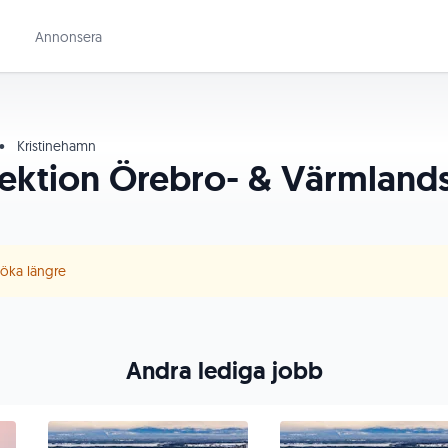
Annonsera
•
Kristinehamn
sektion Örebro- & Värmlan
 söka längre
Andra lediga jobb