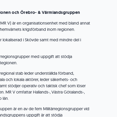
gionen och Örebro- & Värmlandsgruppen
 (MR V) är en organisationsenhet med bland annat
 hemvärnets krigsförband inom regionen.
r lokaliserad i Skövde samt med mindre del i
tärregionsgrupper med uppgift att stödja
Regionen.
gional stab leder underställda förband,
a och lokala aktörer, leder säkerhets- och
samt stödjer operativ och taktisk chef som löser
n. MR V omfattar Hallands-, Västra Götalands-,
 län.
ppen är en av de fem Militärregionsgrupper vid
ndsgruppens uppgift är att stödja