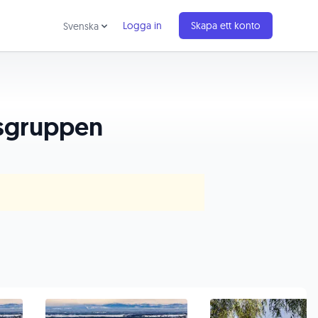
Logga in
Skapa ett konto
Svenska
dsgruppen