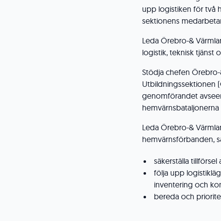
upp logistiken för två
sektionens medarbetare
Leda Örebro-& Värmla
logistik, teknisk tjäns
Stödja chefen Örebro
Utbildningssektionen 
genomförandet avseend
hemvärnsbataljonerna 
Leda Örebro-& Värmla
hemvärnsförbanden, s
säkerställa tillförs
följa upp logistiklä
inventering och kon
bereda och prioriter