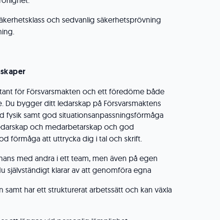
örlighet.
 säkerhetsklass och sedvanlig säkerhetsprövning
ning.
nskaper
tant för Försvarsmakten och ett föredöme både
. Du bygger ditt ledarskap på Försvarsmaktens
d fysik samt god situationsanpassningsförmåga
ledarskap och medarbetarskap och god
od förmåga att uttrycka dig i tal och skrift.
ammans med andra i ett team, men även på egen
du självständigt klarar av att genomföra egna
 samt har ett strukturerat arbetssätt och kan växla