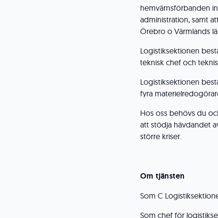
hemvärnsförbanden in
administration, samt att
Örebro o Värmlands lä
Logistiksektionen best
teknisk chef och teknisk
Logistiksektionen bestå
fyra materielredogörar
Hos oss behövs du och
att stödja hävdandet av
större kriser.
Om tjänsten
Som C Logistiksektio
Som chef för logistikse