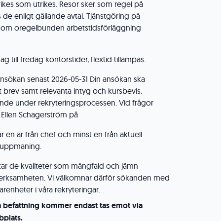
inrikes som utrikes. Resor sker som regel på
s de enligt gällande avtal. Tjänstgöring på
ksom oregelbunden arbetstidsförläggning
 till fredag kontorstider, flextid tillämpas.
sökan senast 2026-05-31 Din ansökan ska
t brev samt relevanta intyg och kursbevis.
pande under rekryteringsprocessen. Vid frågor
 Ellen Schagerström på
är en är från chef och minst en från aktuell
å uppmaning.
atar de kvaliteter som mångfald och jämn
r verksamheten. Vi välkomnar därför sökanden med
renheter i våra rekryteringar.
a befattning kommer endast tas emot via
plats.