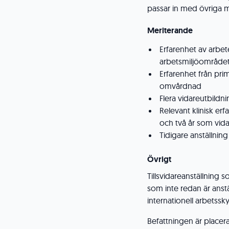
passar in med övriga 
Meriterande
Erfarenhet av arbe
arbetsmiljöområde
Erfarenhet från prim
omvårdnad
Flera vidareutbildn
Relevant klinisk erf
och två år som vid
Tidigare anställning
Övrigt
Tillsvidareanställning
som inte redan är anstä
internationell arbetssk
Befattningen är place