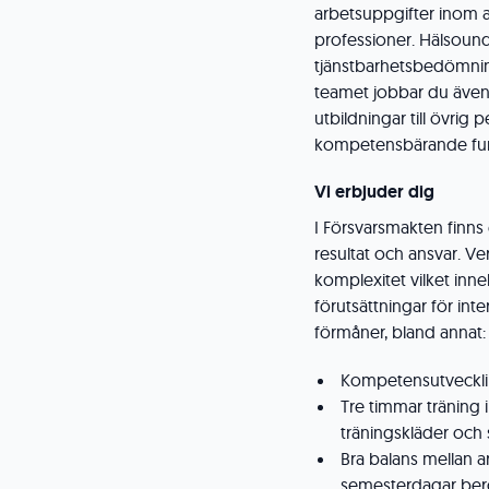
arbetsuppgifter inom 
professioner. Hälsoun
tjänstbarhetsbedömni
teamet jobbar du äve
utbildningar till övrig
kompetensbärande funk
Vi erbjuder dig
I Försvarsmakten finn
resultat och ansvar. V
komplexitet vilket inn
förutsättningar för inter
förmåner, bland annat:
Kompetensutveckli
Tre timmar träning 
träningskläder och s
Bra balans mellan a
semesterdagar ber