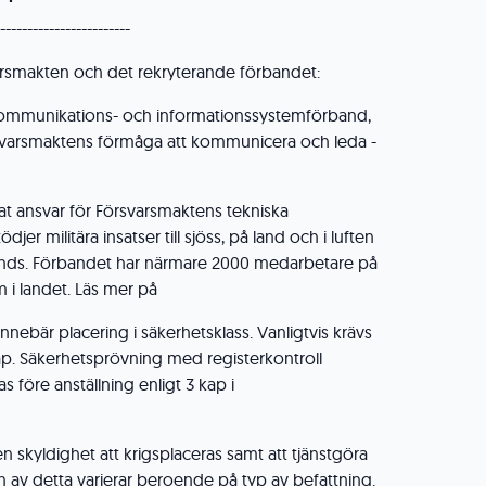
------------------------
rsmakten och det rekryterande förbandet:
ommunikations- och informationssystemförband,
rsvarsmaktens förmåga att kommunicera och leda -
at ansvar för Försvarsmaktens tekniska
er militära insatser till sjöss, på land och i luften
ands. Förbandet har närmare 2000 medarbetare på
 i landet. Läs mer på
innebär placering i säkerhetsklass. Vanligtvis krävs
. Säkerhetsprövning med registerkontroll
före anställning enligt 3 kap i
en skyldighet att krigsplaceras samt att tjänstgöra
av detta varierar beroende på typ av befattning.