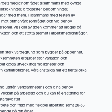
arbetsmedicinområdet tillsammans med övriga
dersökningar, drogtester, bedömningar,
ngar med mera. Tillsammans med resten av
n mot primärvårdsområdet och vid behov
 personal. Viss del av tiden kommer att läggas på
tion och att stötta teamet i arbetsmedicinfrågor.
s en stark värdegrund som bygger på öppenhet,
erksamheten erbjuder stor variation och
ebär goda utvecklingsmöjligheter och
n karriärrörlighet. Våra anställda har ett flertal olika
ng utifrån verksamhetens och dina behov
i veckan på arbetstid och du kan få ersättning för
tartavgifter
rbete och fritid med flexibel arbetstid samt 28-35
oende på din ålder