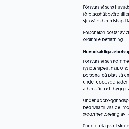
Försvarshälsans huvuds
företagshälsovård till 
sjukvårdsberedskap i 
Personalen består av ci
ordinarie befattning.
Huvudsakliga arbetsu
Försvarshälsan kommer 
fysioterapeut m.fl. Un
personal på plats så en
under uppbyggnaden av
arbetssätt och bygga l
Under uppbyggnadsper
bedrivas till viss del
stöd/mentorering av Fö
Som företagssjuksköte