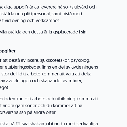
akliga uppgift är att leverera hälso-/sjukvård och
anställda och pliktpersonal, samt bistå med
fält vid övning och verksamhet.
vilanställda och dessa är krigsplacerade i sin
ppgifter
att bestå av läkare, sjuksköterskor, psykolog,
der etableringsskedet finns en del av avdelningens
 stor del i ditt arbete kommer att vara att delta
 avdelningen och skapandet av rutiner,
aget.
ioden kan ditt arbete och utbildning komma att
 mot andra garnisoner och du kommer att ha
rsvarshälsan på andra orter.
rska på Försvarshälsan jobbar du med sedvanliga