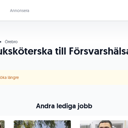
Annonsera
•
Örebro
ksköterska till Försvarshäls
 söka längre
Andra lediga jobb