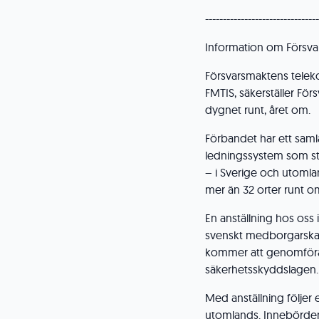
--------------------------------
Information om Försva
Försvarsmaktens telek
FMTIS, säkerställer Fö
dygnet runt, året om.
Förbandet har ett saml
ledningssystem som stödj
– i Sverige och utoml
mer än 32 orter runt om
En anställning hos oss 
svenskt medborgarskap
kommer att genomföras 
säkerhetsskyddslagen.
Med anställning följer 
utomlands. Innebörden 