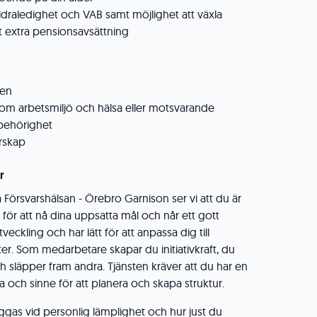
äldraledighet och VAB samt möjlighet att växla
 extra pensionsavsättning
men
m arbetsmiljö och hälsa eller motsvarande
 behörighet
rskap
r
på Försvarshälsan - Örebro Garnison ser vi att du är
 för att nå dina uppsatta mål och når ett gott
tveckling och har lätt för att anpassa dig till
. Som medarbetare skapar du initiativkraft, du
h släpper fram andra. Tjänsten kräver att du har en
ch sinne för att planera och skapa struktur.
äggas vid personlig lämplighet och hur just du