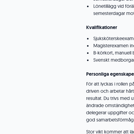
Lönetillägg vid för
semesterdagar mot
Kvalifikationer
Sjuksköterskeexa
Magisterexamen ino
B-körkort, manuell
Svenskt medborga
Personliga egenskape
För att lyckas i rollen 
driven och arbetar hårt
resultat. Du trivs med u
ändrade omständigheter
delegerar uppgifter oc
god samarbetsförmåga o
Stor vikt kommer att l