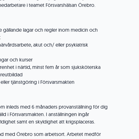
medarbetare i teamet Försvarshälsan Örebro.
te gällande lagar och regler inom medicin och
t
ärvårdsarbete, akut och/ eller psykiatrisk
ingar och kurser
arenhet i närtid, minst fem år som sjuksköterska
areutbildad
 eller tjänstgöring i Försvarsmakten
 som inleds med 6 månaders provanställning för dig
lld i Försvarsmakten. I anställningen ingår
yldighet samt en skyldighet att krigsplaceras.
rad med Örebro som arbetsort. Arbetet medför