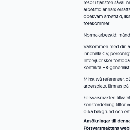
resor i tjänsten såväl 
arbetstid annars ersätt
obekväm arbetstid, li
förekommer.
Normalarbetstid: måndag
Välkommen med din an
innehålla CV, personlig
Intervjuer sker fortlö
kontakta HR-generalist
Minst två referenser, d
arbetsplats, lämnas p
Försvarsmakten tillvar
könsfördelning tillfö
olika bakgrund och erfa
Ansökningar till denn
Försvarsmaktens webb