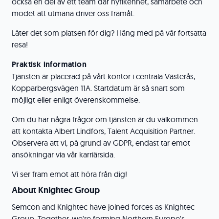
också en del av ett team där nyfikenhet, samarbete och
modet att utmana driver oss framåt.
Låter det som platsen för dig? Häng med på vår fortsatta
resa!
Praktisk information
Tjänsten är placerad på vårt kontor i centrala Västerås,
Kopparbergsvägen 11A. Startdatum är så snart som
möjligt eller enligt överenskommelse.
Om du har några frågor om tjänsten är du välkommen
att kontakta Albert Lindfors, Talent Acquisition Partner.
Observera att vi, på grund av GDPR, endast tar emot
ansökningar via vår karriärsida.
Vi ser fram emot att höra från dig!
About Knightec Group
Semcon and Knightec have joined forces as Knightec
Group. Together, we're forming Northern Europe's