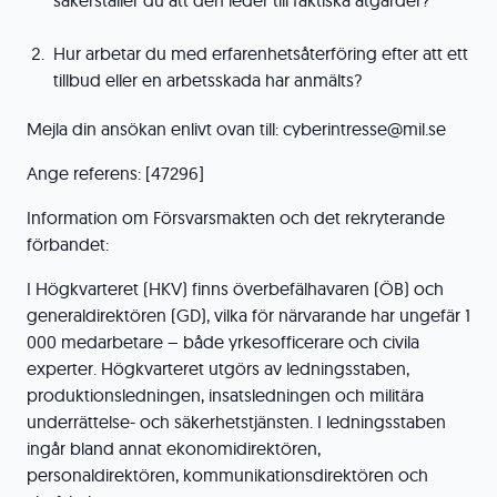
säkerställer du att den leder till faktiska åtgärder?
Hur arbetar du med erfarenhetsåterföring efter att ett
tillbud eller en arbetsskada har anmälts?
Mejla din ansökan enlivt ovan till: cyberintresse@mil.se
Ange referens: [47296]
Information om Försvarsmakten och det rekryterande
förbandet:
I Högkvarteret (HKV) finns överbefälhavaren (ÖB) och
generaldirektören (GD), vilka för närvarande har ungefär 1
000 medarbetare – både yrkesofficerare och civila
experter. Högkvarteret utgörs av ledningsstaben,
produktionsledningen, insatsledningen och militära
underrättelse- och säkerhetstjänsten. I ledningsstaben
ingår bland annat ekonomidirektören,
personaldirektören, kommunikationsdirektören och