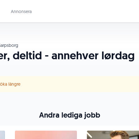
Annonsera
arpsborg
er, deltid - annehver lørdag
 söka längre
Andra lediga jobb