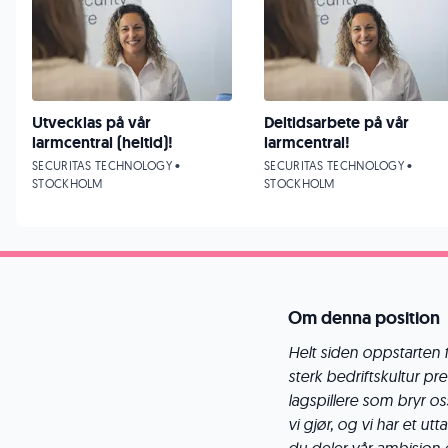
Utvecklas på vår
Deltidsarbete på vår
larmcentral (heltid)!
larmcentral!
SECURITAS TECHNOLOGY •
SECURITAS TECHNOLOGY •
STOCKHOLM
STOCKHOLM
Om denna position
Helt siden oppstarten f
sterk bedriftskultur pre
lagspillere som bryr o
vi gjør, og vi har et u