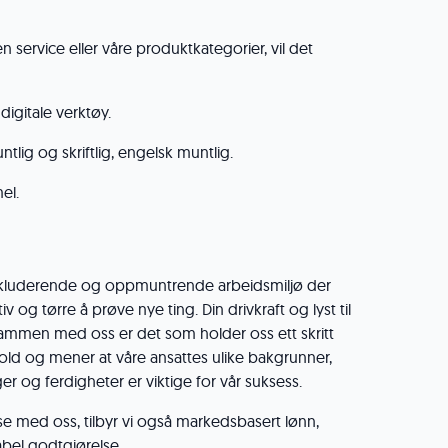
n service eller våre produktkategorier, vil det
digitale verktøy.
tlig og skriftlig, engelsk muntlig.
el.
 inkluderende og oppmuntrende arbeidsmiljø der
ativ og tørre å prøve nye ting. Din drivkraft og lyst til
sammen med oss er det som holder oss ett skritt
fold og mener at våre ansattes ulike bakgrunner,
ger og ferdigheter er viktige for vår suksess.
okse med oss, tilbyr vi også markedsbasert lønn,
abel godtgjørelse.