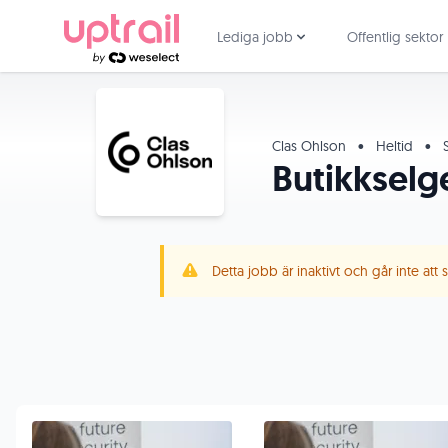
Lediga jobb
Offentlig sektor
Clas Ohlson
•
Heltid
•
S
Butikkselg
Detta jobb är inaktivt och går inte att