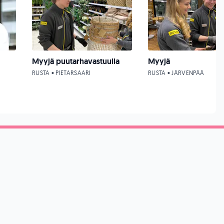
Myyjä puutarhavastuulla
Myyjä
RUSTA • PIETARSAARI
RUSTA • JÄRVENPÄÄ