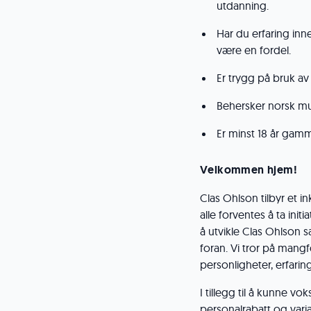
utdanning.
Har du erfaring inne
være en fordel.
Er trygg på bruk av 
Behersker norsk mun
Er minst 18 år gamm
Velkommen hjem!
Clas Ohlson tilbyr et
alle forventes å ta initi
å utvikle Clas Ohlson 
foran. Vi tror på mang
personligheter, erfarin
I tillegg til å kunne v
personalrabatt og vari