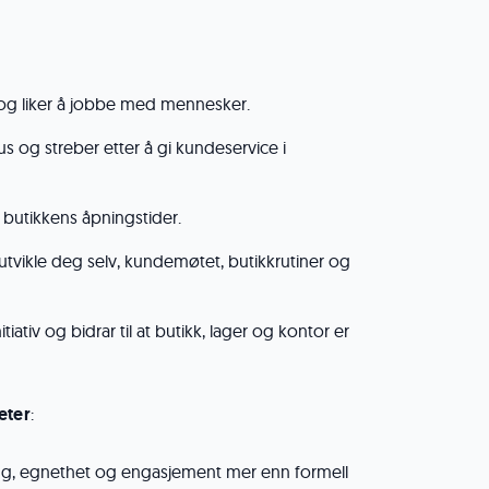
 og liker å jobbe med mennesker.
us og streber etter å gi kundeservice i
 butikkens åpningstider.
å utvikle deg selv, kundemøtet, butikkrutiner og
nitiativ og bidrar til at butikk, lager og kontor er
eter
:
ring, egnethet og engasjement mer enn formell