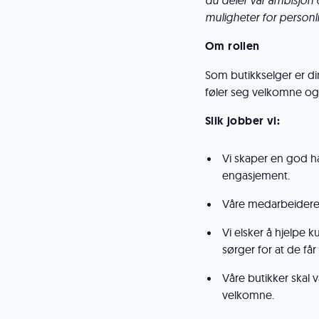
du deler vår ambisjon 
muligheter for personli
Om rollen
Som butikkselger er di
føler seg velkomne og 
Slik jobber vi:
Vi skaper en god 
engasjement.
Våre medarbeidere 
Vi elsker å hjelpe k
sørger for at de får
Våre butikker skal
velkomne.