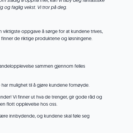
om stadig å oppnå mer, kan vi tilby deg fantastiske
g og faglig vekst. Vi tror på deg.
n viktigste oppgave å sørge for at kundene trives,
finner de riktige produktene og løsningene.
handelopplevelse sammen gjennom felles
har mulighet til å gjøre kundene fornøyde.
under! Vi finner ut hva de trenger, gir gode råd og
 en flott opplevelse hos oss.
 være innbydende, og kundene skal føle seg