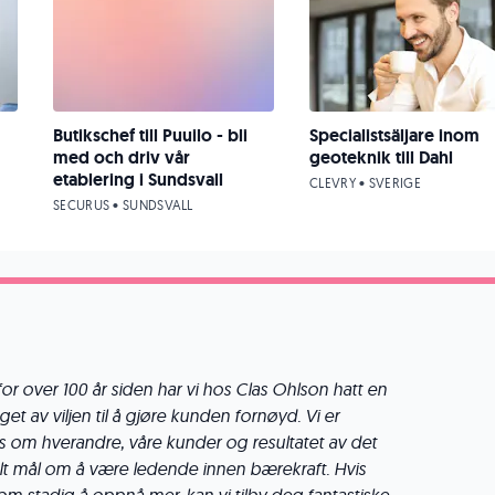
Butikschef till Puuilo - bli
Specialistsäljare inom
med och driv vår
geoteknik till Dahl
etablering i Sundsvall
CLEVRY • SVERIGE
SECURUS • SUNDSVALL
or over 100 år siden har vi hos Clas Ohlson hatt en
get av viljen til å gjøre kunden fornøyd. Vi er
ss om hverandre, våre kunder og resultatet av det
ttalt mål om å være ledende innen bærekraft. Hvis