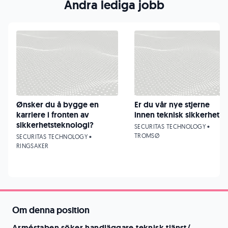
Andra lediga jobb
Ønsker du å bygge en
Er du vår nye stjerne
karriere i fronten av
innen teknisk sikkerhet?
sikkerhetsteknologi?
SECURITAS TECHNOLOGY •
TROMSØ
SECURITAS TECHNOLOGY •
RINGSAKER
Om denna position
Arméstaben
söker handläggare teknisk tjänst/