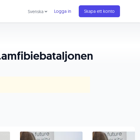
Logga in
Skapa ett konto
Svenska
5.amfibiebataljonen