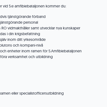
cer vid 5:e amfibiebataljonen kommer du:
tidvis tjänstgörande förband
 tjänstgörande personal
ch RO vidmakthåller samt utvecklar nya kunskaper
das i din krigsbefattning
själv inom ditt yrkesområde
å plutons och kompani-nivå
 och enheter inom ramen för 5.Amfibiebataljonen
föra verksamhet och utbildning
men eller specialistofficersutbildning