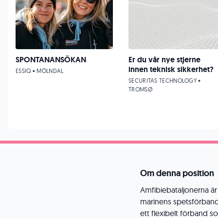
SPONTANANSÖKAN
Er du vår nye stjerne
innen teknisk sikkerhet?
ESSIQ • MÖLNDAL
SECURITAS TECHNOLOGY •
TROMSØ
Om denna position
Amfibiebataljonerna ä
marinens spetsförband 
ett flexibelt förband s