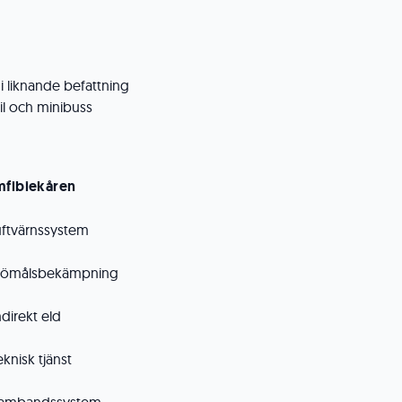
 i liknande befattning
il och minibuss
fibiekåren
ftvärnssystem
jömålsbekämpning
irekt eld
nisk tjänst