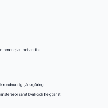
kommer ej att behandlas.
d/kontinuerlig tjänstgöring.
jänsteresor samt kväll-och helgtjänst