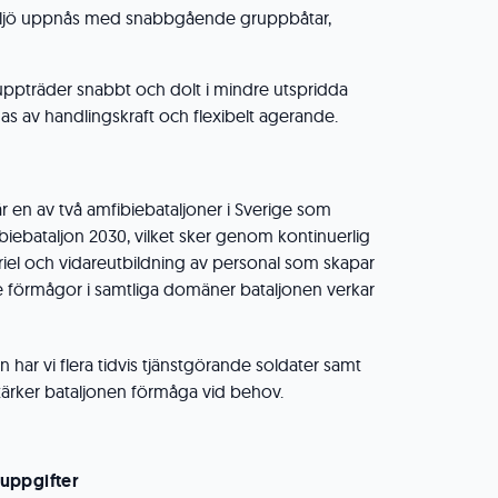
miljö uppnås med snabbgående gruppbåtar,
 uppträder snabbt och dolt i mindre utspridda
as av handlingskraft och flexibelt agerande.
r en av två amfibiebataljoner i Sverige som
iebataljon 2030, vilket sker genom kontinuerlig
teriel och vidareutbildning av personal som skapar
de förmågor i samtliga domäner bataljonen verkar
har vi flera tidvis tjänstgörande soldater samt
tärker bataljonen förmåga vid behov.
uppgifter