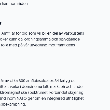
 hamnområden. ​​
r
 Amf4 är för dig som vill bli en del av västkustens
i söker kunniga, ordningsamma och självgående
l följa med på vår utveckling mot framtidens
år av cirka 800 amfibiesoldater, 84 fartyg och
 att verka i domänerna luft, mark, på och under
ektromagnetiska spektrumet. Förbandet skiljer sig
band inom NATO genom en integrerad uthållighet
målsbekämpning.