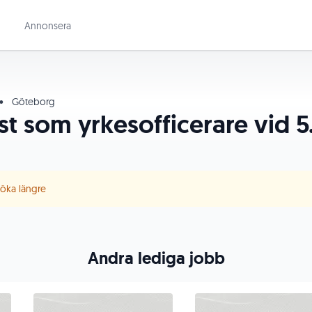
Annonsera
•
Göteborg
nst som yrkesofficerare vid 
 söka längre
Andra lediga jobb