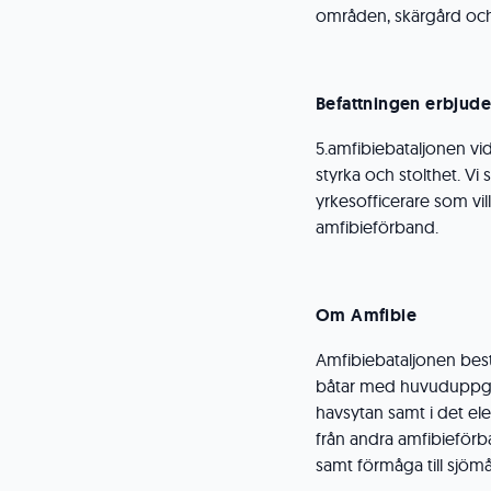
områden, skärgård och
Befattningen erbjude
5.amfibiebataljonen vid
styrka och stolthet. V
yrkesofficerare som vil
amfibieförband.
Om Amfibie
Amfibiebataljonen best
båtar med huvuduppgift
havsytan samt i det el
från andra amfibieför
samt förmåga till sjö