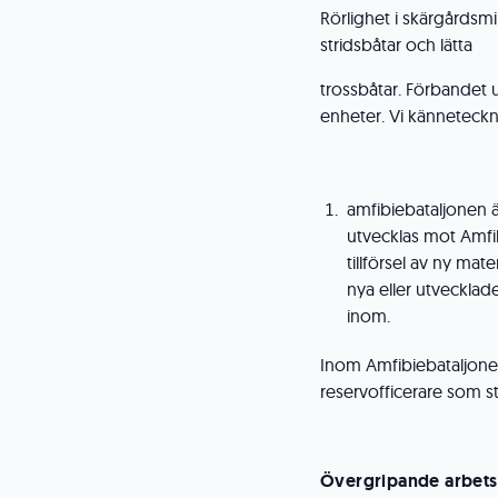
Rörlighet i skärgårds
stridsbåtar och lätta
trossb​åtar. Förbandet
enheter. Vi känneteckn
amfibiebataljonen ä
utvecklas mot Amfib
tillförsel av ny ma
nya eller utveckla
inom.​
Inom Amfibiebataljonen 
reservofficerare som s
Övergripande arbets