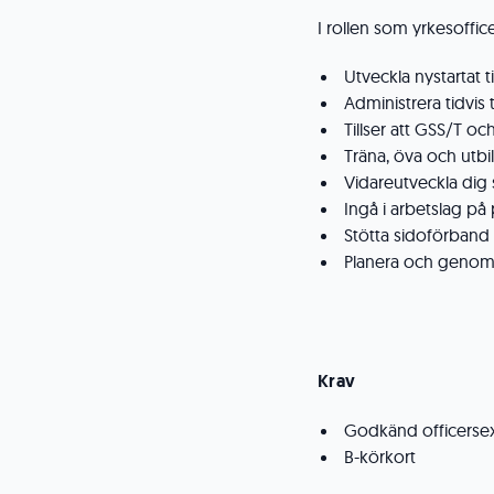
I rollen som yrkesoffi
Utveckla nystartat 
Administrera tidvis
Tillser att GSS/T o
Träna, öva och utbil
Vidareutveckla dig 
Ingå i arbetslag p
Stötta sidoförband
Planera och genom
Krav
Godkänd officersexa
B-körkort