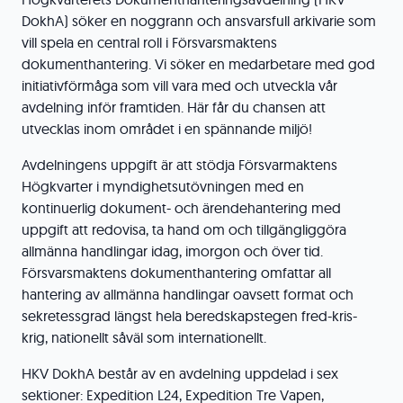
DokhA) söker en noggrann och ansvarsfull arkivarie som
vill spela en central roll i Försvarsmaktens
dokumenthantering. Vi söker en medarbetare med god
initiativförmåga som vill vara med och utveckla vår
avdelning inför framtiden. Här får du chansen att
utvecklas inom området i en spännande miljö!
Avdelningens uppgift är att stödja Försvarmaktens
Högkvarter i myndighetsutövningen med en
kontinuerlig dokument- och ärendehantering med
uppgift att redovisa, ta hand om och tillgängliggöra
allmänna handlingar idag, imorgon och över tid.
Försvarsmaktens dokumenthantering omfattar all
hantering av allmänna handlingar oavsett format och
sekretessgrad längst hela beredskapstegen fred-kris-
krig, nationellt såväl som internationellt.
HKV DokhA består av en avdelning uppdelad i sex
sektioner: Expedition L24, Expedition Tre Vapen,