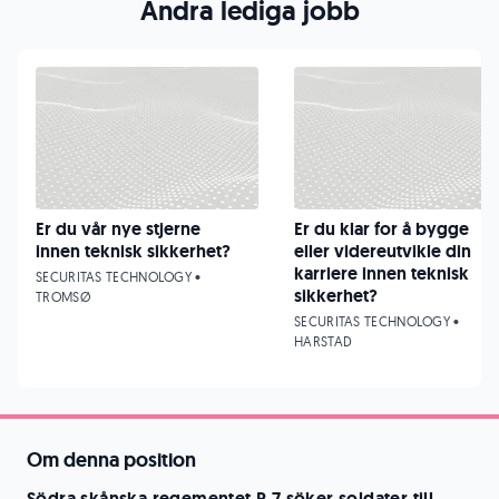
Andra lediga jobb
Er du vår nye stjerne
Er du klar for å bygge
innen teknisk sikkerhet?
eller videreutvikle din
karriere innen teknisk
SECURITAS TECHNOLOGY •
sikkerhet?
TROMSØ
SECURITAS TECHNOLOGY •
HARSTAD
Om denna position
Södra skånska regementet P 7 söker soldater till