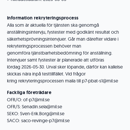
Information rekryteringsprocess
Alla som är aktuella för tjänsten ska genomgå
anställningsintervju, fystester med godkänt resultat och
säkerhetsprövningsintervjuer. Går man därefter vidare i
rekryteringsprocessen behöver man
genomföra tjänstbarhetsbedömning för anställning.
Intervjuer samt fystester är planerade att utföras
lördag 2026-05-30. Urval sker löpande, därför kan kallelse
skickas nära inpå testtillfället. Vid frågor
kring rekryteringsprocessen maila till p7-pbat-s1@mil.se
Fackliga företrädare
OFR/O: of-p7@mil.se
OFR/S: Senadin.sela@mil.se
SEKO: Sven-Erik.Borg@mil.se
SACO: saco-revinge-p7@mil.se