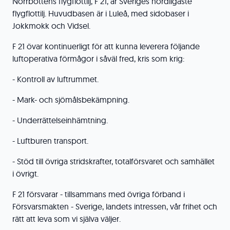
Norrbottens flygflottilj, F 21, är Sveriges nordligaste
flygflottilj. Huvudbasen är i Luleå, med sidobaser i
Jokkmokk och Vidsel.
F 21 övar kontinuerligt för att kunna leverera följande
luftoperativa förmågor i såväl fred, kris som krig:
- Kontroll av luftrummet.
- Mark- och sjömålsbekämpning.
- Underrättelseinhämtning.
- Luftburen transport.
- Stöd till övriga stridskrafter, totalförsvaret och samhället
i övrigt.
F 21 försvarar - tillsammans med övriga förband i
Försvarsmakten - Sverige, landets intressen, vår frihet och
rätt att leva som vi själva väljer.