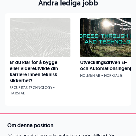
Andra lediga jobb
Er du klar for å bygge
Utvecklingsdriven El-
eller videreutvikle din
och Automationsingenjör
karriere innen teknisk
HOLMEN AB • NORRTÄLJE
sikkerhet?
SECURITAS TECHNOLOGY •
HARSTAD
Om denna position
Vill du arbeta i en verksamhet som gör skillnad för