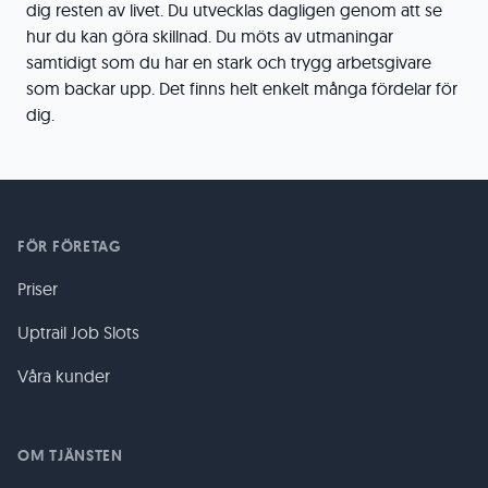
dig resten av livet. Du utvecklas dagligen genom att se
hur du kan göra skillnad. Du möts av utmaningar
samtidigt som du har en stark och trygg arbetsgivare
som backar upp. Det finns helt enkelt många fördelar för
dig.
FÖR FÖRETAG
Priser
Uptrail Job Slots
Våra kunder
OM TJÄNSTEN