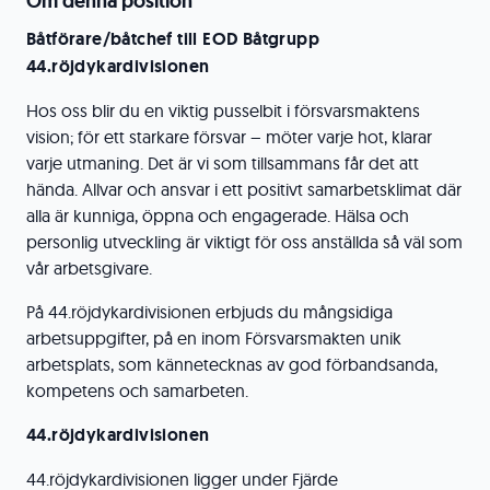
Om denna position
Båtförare/båtchef till
EOD Båtgrupp
44.röjdykardivisionen
Hos oss blir du en viktig pusselbit i försvarsmaktens
vision; för ett starkare försvar – möter varje hot, klarar
varje utmaning. Det är vi som tillsammans får det att
hända. Allvar och ansvar i ett positivt samarbetsklimat där
alla är kunniga, öppna och engagerade. Hälsa och
personlig utveckling är viktigt för oss anställda så väl som
vår arbetsgivare.
På 44.röjdykardivisionen erbjuds du mångsidiga
arbetsuppgifter, på en inom Försvarsmakten unik
arbetsplats, som kännetecknas av god förbandsanda,
kompetens och samarbeten.
44.röjdykardivisionen
44.röjdykardivisionen ligger under Fjärde