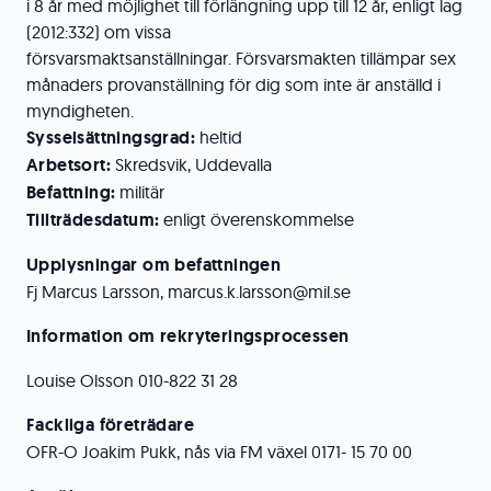
i 8 år med möjlighet till förlängning upp till 12 år, enligt lag
(2012:332) om vissa
försvarsmaktsanställningar. Försvarsmakten tillämpar sex
månaders provanställning för dig som inte är anställd i
myndigheten.
Sysselsättningsgrad:
heltid
Arbetsort:
Skredsvik, Uddevalla
Befattning:
militär
Tillträdesdatum:
enligt överenskommelse
Upplysningar om befattningen
Fj Marcus Larsson, marcus.k.larsson@mil.se
Information om rekryteringsprocessen
Louise Olsson 010-822 31 28
Fackliga företrädare
OFR-O Joakim Pukk, nås via FM växel 0171- 15 70 00