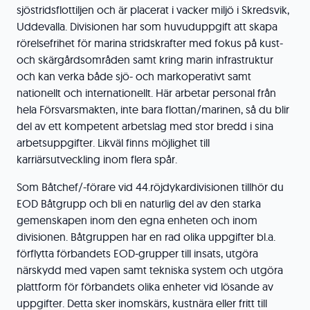
sjöstridsflottiljen och är placerat i vacker miljö i Skredsvik,
Uddevalla. Divisionen har som huvuduppgift att skapa
rörelsefrihet för marina stridskrafter med fokus på kust-
och skärgårdsområden samt kring marin infrastruktur
och kan verka både sjö- och markoperativt samt
nationellt och internationellt. Här arbetar personal från
hela Försvarsmakten, inte bara flottan/marinen, så du blir
del av ett kompetent arbetslag med stor bredd i sina
arbetsuppgifter. Likväl finns möjlighet till
karriärsutveckling inom flera spår.
Som Båtchef/-förare vid 44.röjdykardivisionen tillhör du
EOD Båtgrupp och bli en naturlig del av den starka
gemenskapen inom den egna enheten och inom
divisionen. Båtgruppen har en rad olika uppgifter bl.a.
förflytta förbandets EOD-grupper till insats, utgöra
närskydd med vapen samt tekniska system och utgöra
plattform för förbandets olika enheter vid lösande av
uppgifter. Detta sker inomskärs, kustnära eller fritt till