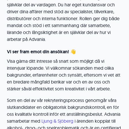
självklar del av vardagen. Du har eget kundansvar och
driver dina affärer med stöd av specialister, tillverkare,
distributörer och interna funktioner. Rollen ger dig både
mandat och stöd i ett sammanhang där samarbete,
lärande och långsiktighet är en självklar del av hur vi
arbetar på Advania.
Vi ser fram emot din ansökan! 👋
Visa gärna ditt intresse så snart som möjligt då vi
intervjuar löpande. Vi välkomnar sökanden med olika
bakgrunder, erfarenheter och synsätt, eftersom vi vet att
en bredare mångfald berikar var och en av oss och
stärker såväl effektivitet som kreativitet i vårt arbete.
Som en del av vår rekryteringsprocess genomgår våra
slutkandidater en obligatorisk bakgrundskontroll, en för
oss kvalitativ kontroll inför ett anställningsbeslut. Advania
samarbetar med
Ljung & Sjöberg
i ärenden kopplat till
alkohol-, drog- och spelproblematik och är en certifierad