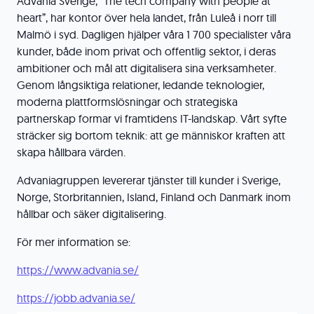
Advania Sverige, ”The tech company with people at
heart”, har kontor över hela landet, från Luleå i norr till
Malmö i syd. Dagligen hjälper våra 1 700 specialister våra
kunder, både inom privat och offentlig sektor, i deras
ambitioner och mål att digitalisera sina verksamheter.
Genom långsiktiga relationer, ledande teknologier,
moderna plattformslösningar och strategiska
partnerskap formar vi framtidens IT-landskap. Vårt syfte
sträcker sig bortom teknik: att ge människor kraften att
skapa hållbara värden.
Advaniagruppen levererar tjänster till kunder i Sverige,
Norge, Storbritannien, Island, Finland och Danmark inom
hållbar och säker digitalisering.
För mer information se:
https://www.advania.se/
https://jobb.advania.se/