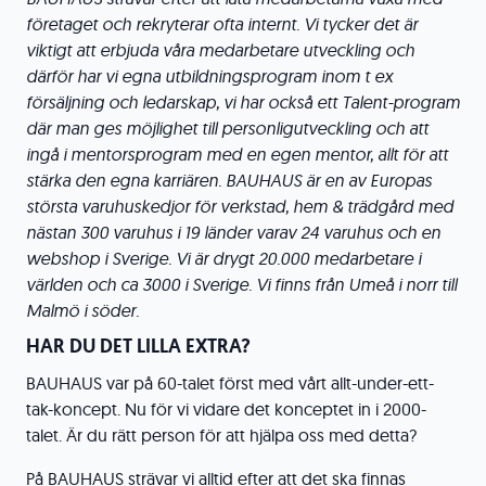
företaget och rekryterar ofta internt. Vi tycker det är
viktigt att erbjuda våra medarbetare
utveckling och
därför har vi egna utbildningsprogram inom t ex
försäljning och ledarskap, vi har också ett Talent-program
där man ges möjlighet till personligutveckling och att
ingå i mentorsprogram med en egen mentor, allt för att
stärka den egna karriären.
BAUHAUS är en av Europas
största varuhuskedjor för verkstad, hem & trädgård med
nästan 300 varuhus i 19 länder varav 24 varuhus och en
webshop i Sverige. Vi är drygt 20.000 medarbetare i
världen och ca 3000 i Sverige. Vi finns från Umeå i norr till
Malmö i söder.
HAR DU DET LILLA EXTRA?
BAUHAUS var på 60-talet först med vårt allt-under-ett-
tak-koncept. Nu för vi vidare det konceptet in i 2000-
talet. Är du rätt person för att hjälpa oss med detta?
På BAUHAUS strävar vi alltid efter att det ska finnas