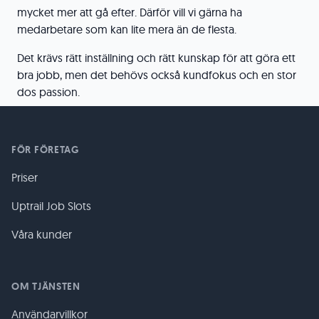
mycket mer att gå efter. Därför vill vi gärna ha
medarbetare som kan lite mera än de flesta.
Det krävs rätt inställning och rätt kunskap för att göra ett
bra jobb, men det behövs också kundfokus och en stor
dos passion.
FÖR FÖRETAG
Priser
Uptrail Job Slots
Våra kunder
OM TJÄNSTEN
Användarvillkor