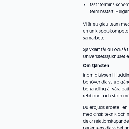
fast "termins-schem
terminsstart. Helgar
Vi är ett glatt team m
en unik spetskompetens
samarbete.
Självklart får du också
Universitetssjukhuset e
Om tjänsten
Inom dialysen i Huddin
behöver dialys tre gån
behandling är våra pat
relationer och stora mö
Du erbjuds arbete i en
medicinsk teknik och n
delar relationskapand
patientens dialysbehand