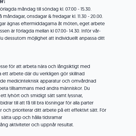
er:
rlagda måndag till söndag kl. 07.00 - 15.30.
måndagar, onsdagar & fredagar kl. 11.30 - 20.00.
agar ägnas eftermiddagarna åt möten, eget arbete
sen är förlagda mellan kl 07.00- 14.30. Inför vår-
 dessutom möjlighet att individuellt anpassa ditt
esse för att arbeta nära och långsiktigt med
a ett arbete där du verkligen gör skillnad
både medicinteknisk apparatur och omvårdnad
arbeta tillsammans med andra människor. Du
 ett lyhört och smidigt sätt samt lyssnar,
ar till att få till bra lösningar för alla parter
 och prioriterar ditt arbete på ett effektivt sätt. För
tt sätta upp och hålla tidsramar
 i gång aktiviteter och uppnår resultat.