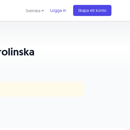
Logga in
Skapa ett konto
Svenska
rolinska