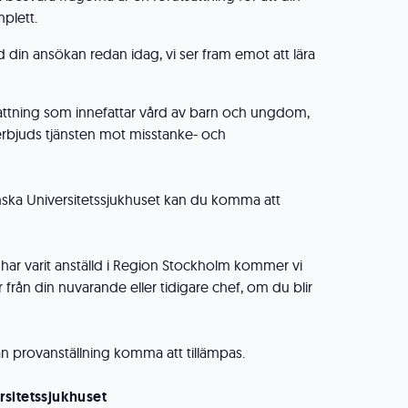
plett.
in ansökan redan idag, vi ser fram emot att lära
efattning som innefattar vård av barn och ungdom,
erbjuds tjänsten mot misstanke- och
nska Universitetssjukhuset kan du komma att
 har varit anställd i Region Stockholm kommer vi
r från din nuvarande eller tidigare chef, om du blir
 kan provanställning komma att tillämpas.
sitetssjukhuset