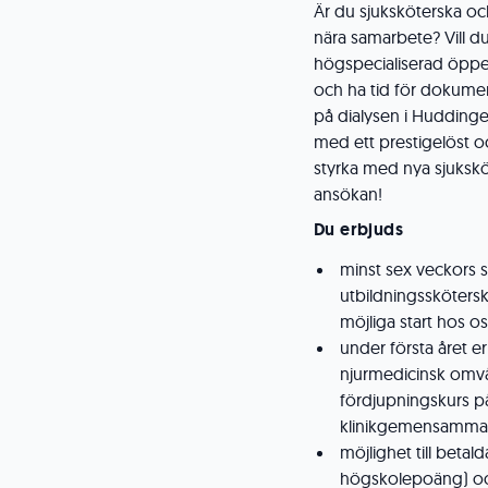
Är du sjuksköterska och
nära samarbete? Vill 
högspecialiserad öppe
och ha tid för dokumen
på dialysen i Huddinge 
med ett prestigelöst o
styrka med nya sjuksk
ansökan!
Du
erbjuds
minst sex veckors 
utbildningssköterska
möjliga start hos o
under första året e
njurmedicinsk omvå
fördjupningskurs på
klinikgemensamma f
möjlighet till beta
högskolepoäng) och