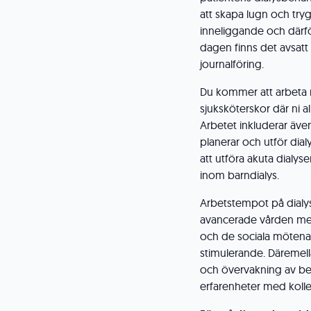
att skapa lugn och try
inneliggande och därför
dagen finns det avsatt
journalföring.
Du kommer att arbeta 
sjuksköterskor där ni al
Arbetet inkluderar äve
planerar och utför dial
att utföra akuta dialy
inom barndialys.
Arbetstempot på dialy
avancerade vården med 
och de sociala möten
stimulerande. Däremell
och övervakning av be
erfarenheter med kolle