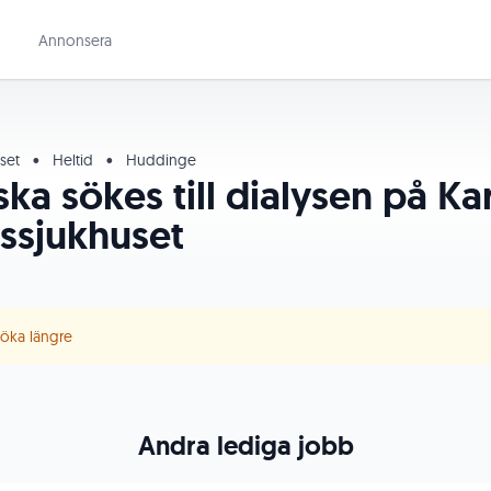
Annonsera
uset
•
Heltid
•
Huddinge
ka sökes till dialysen på Ka
tssjukhuset
 söka längre
Andra lediga jobb