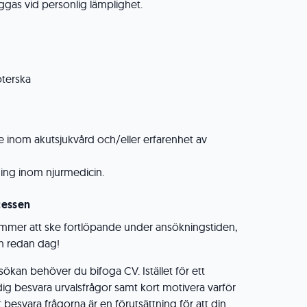
ggas vid personlig lämplighet.
öterska
e inom akutsjukvård och/eller erfarenhet av
ing inom njurmedicin.
cessen
ommer att ske fortlöpande under ansökningstiden,
an redan dag!
kan behöver du bifoga CV. Istället för ett
dig besvara urvalsfrågor samt kort motivera varför
t besvara frågorna är en förutsättning för att din