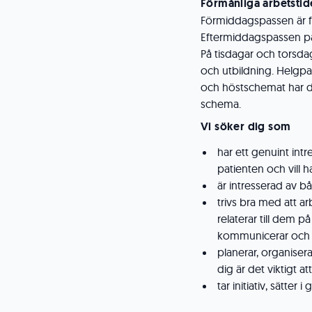
Förmånliga arbetstid
Förmiddagspassen är fö
Eftermiddagspassen på 
På tisdagar och torsd
och utbildning. Helgpas
och höstschemat har du
schema.
Vi söker dig som
har ett genuint intr
patienten och vill h
är intresserad av 
trivs bra med att 
relaterar till dem på
kommunicerar och bidr
planerar, organiserar
dig är det viktigt a
tar initiativ, sätter