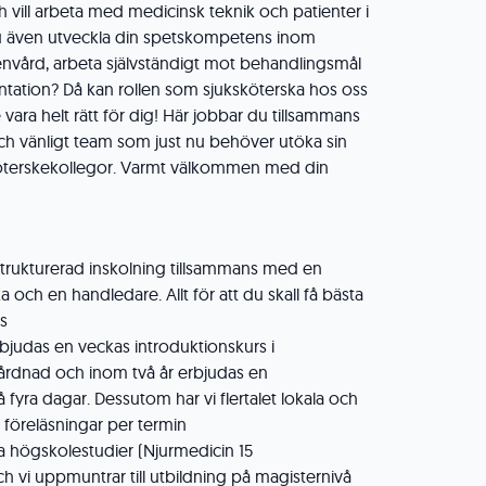
 vill arbeta med medicinsk teknik och patienter i
du även utveckla din spetskompetens inom
nvård, arbeta självständigt mot behandlingsmål
tation? Då kan rollen som sjuksköterska hos oss
vara helt rätt för dig! Här jobbar du tillsammans
ch vänligt team som just nu behöver utöka sin
öterskekollegor. Varmt välkommen med din
strukturerad inskolning tillsammans med en
 och en handledare. Allt för att du skall få bästa
ss
rbjudas en veckas introduktionskurs i
rdnad och inom två år erbjudas en
 fyra dagar. Dessutom har vi flertalet lokala och
öreläsningar per termin
lda högskolestudier (Njurmedicin 15
 vi uppmuntrar till utbildning på magisternivå