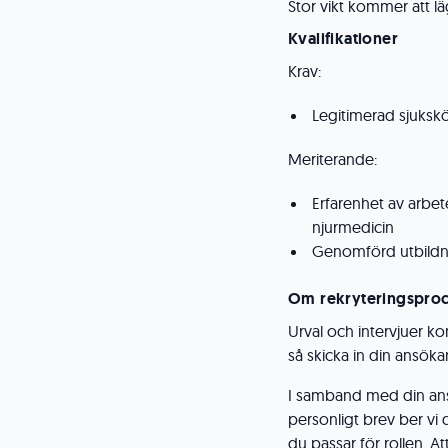
Stor vikt kommer att lä
Kvalifikationer
Krav:
Legitimerad sjuksk
Meriterande:
Erfarenhet av arbet
njurmedicin
Genomförd utbildn
Om rekryteringspro
Urval och intervjuer k
så skicka in din ansök
I samband med din ansö
personligt brev ber vi 
du passar för rollen. At