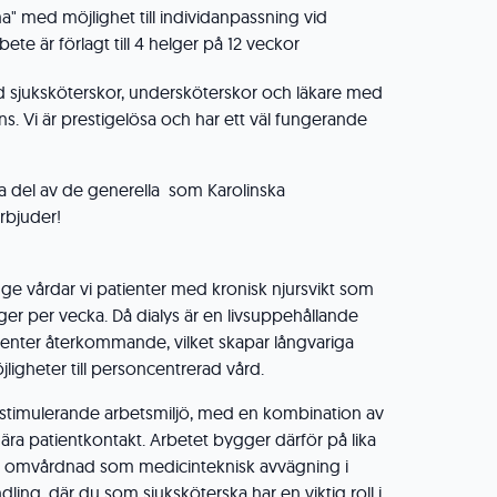
a" med möjlighet till individanpassning vid
bete är förlagt till 4 helger på 12 veckor
ed sjuksköterskor, undersköterskor och läkare med
. Vi är prestigelösa och har ett väl fungerande
 ta del av de generella som Karolinska
rbjuder!
ge vårdar vi patienter med kronisk njursvikt som
ger per vecka. Då dialys är en livsuppehållande
ienter återkommande, vilket skapar långvariga
jligheter till personcentrerad vård.
 stimulerande arbetsmiljö, med en kombination av
ära patientkontakt. Arbetet bygger därför på lika
e omvårdnad som medicinteknisk avvägning i
ling, där du som sjuksköterska har en viktig roll i