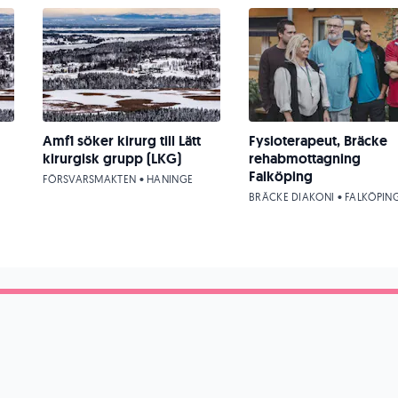
Amf1 söker kirurg till Lätt
Fysioterapeut, Bräcke
kirurgisk grupp (LKG)
rehabmottagning
Falköping
FÖRSVARSMAKTEN • HANINGE
BRÄCKE DIAKONI • FALKÖPIN