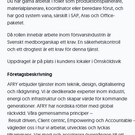
Du har gärna arbetat i roller som produktionsplanerare,
materialplanerare, koordinator eller beredare förut, och
har god system vana, särskilt i SAP, Aras och Office-
paketet.
Då rollen innebär arbete inom försvarsindustrin är
Svenskt medborgarskap ett krav. En säkerhetskontroll
och ett drogtest är ett krav för denna tjänst.
Uppdraget är på plats i kundens lokaler i Örnsköldsvik
Företagsbeskrivning
AFRY erbjuder tjänster inom teknik, design, digitalisering
och rådgivning. Vi är dedikerade experter inom industri,
energi och infrastruktur och skapar värde för kommande
generationer. AFRY har nordiska rötter med global
räckvidd. Våra gemensamma principer –
Result driven, Client centric, Empowering och Accountable 
vägleder oss i hur vi arbetar, utvecklas och lyckas
tillsammans. Var med och accelerera övergången till ett