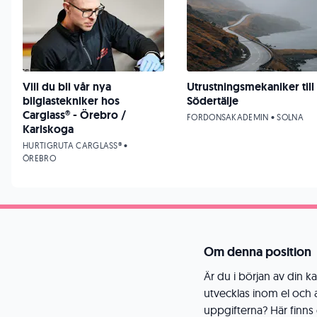
Vill du bli vår nya
Utrustningsmekaniker till
bilglastekniker hos
Södertälje
Carglass® - Örebro /
FORDONSAKADEMIN • SOLNA
Karlskoga
HURTIGRUTA CARGLASS® •
ÖREBRO
Om denna position
Är du i början av din kar
utvecklas inom el och a
uppgifterna? Här finns 