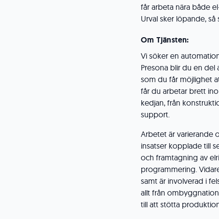
får arbeta nära både e
Urval sker löpande, så 
Om Tjänsten:
Vi söker en automations
Presona blir du en del
som du får möjlighet att
får du arbetar brett in
kedjan, från konstruktio
support.
Arbetet är varierande
insatser kopplade till 
och framtagning av elr
programmering. Vidare 
samt är involverad i f
allt från ombyggnation
till att stötta produkti