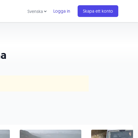
Logga in
Skapa ett konto
Svenska
na