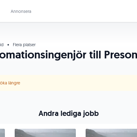
Annonsera
tid
•
Flera platser
tomationsingenjör till Preso
 söka längre
Andra lediga jobb