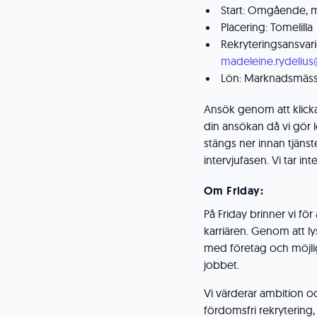
Start: Omgående, m
Placering: Tomelilla
Rekryteringsansvari
madeleine.rydelius
Lön: Marknadsmäs
Ansök genom att klick
din ansökan då vi gör 
stängs ner innan tjänsten
intervjufasen. Vi tar in
Om Friday:
På Friday brinner vi för
karriären. Genom att ly
med företag och möjligh
jobbet.
Vi värderar ambition oc
fördomsfri rekrytering,