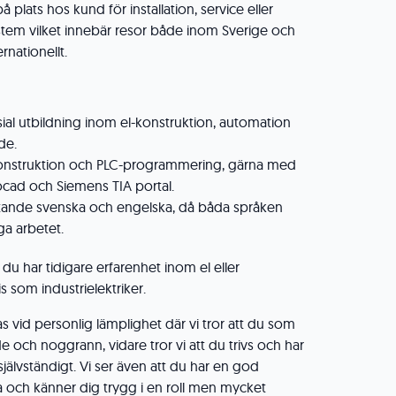
 plats hos kund för installation, service eller
stem vilket innebär resor både inom Sverige och
ernationellt.
al utbildning inom el-konstruktion, automation
de.
lkonstruktion och PLC-programmering, gärna med
cad och Siemens TIA portal.
lytande svenska och engelska, då båda språken
ga arbetet.
u har tidigare erfarenhet inom el eller
 som industrielektriker.
s vid personlig lämplighet där vi tror att du som
 och noggrann, vidare tror vi att du trivs och har
jälvständigt. Vi ser även att du har en god
och känner dig trygg i en roll men mycket