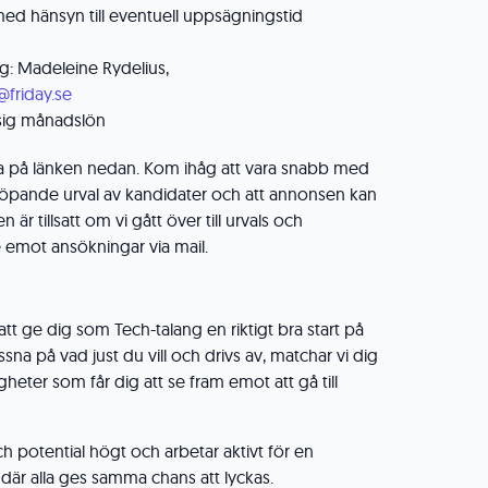
ed hänsyn till eventuell uppsägningstid
g: Madeleine Rydelius,
@friday.se
sig månadslön
a på länken nedan. Kom ihåg att vara snabb med
löpande urval av kandidater och att annonsen kan
 är tillsatt om vi gått över till urvals och
te emot ansökningar via mail.
 att ge dig som Tech-talang en riktigt bra start på
ssna på vad just du vill och drivs av, matchar vi dig
eter som får dig att se fram emot att gå till
h potential högt och arbetar aktivt för en
 där alla ges samma chans att lyckas.