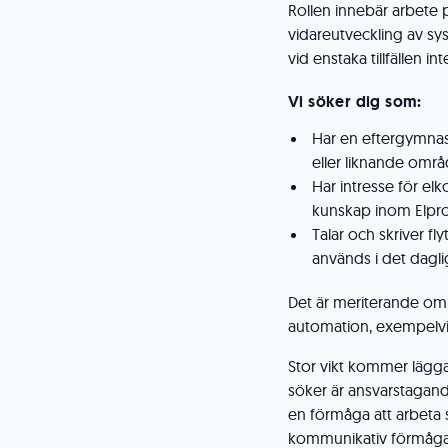
Rollen innebär arbete på
vidareutveckling av sy
vid enstaka tillfällen int
Vi söker dig som:
Har en eftergymnasi
eller liknande områ
Har intresse för e
kunskap inom Elpro
Talar och skriver f
används i det dagli
Det är meriterande om d
automation, exempelvis
Stor vikt kommer lägga
söker är ansvarstagande
en förmåga att arbeta s
kommunikativ förmåga 