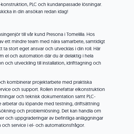
l-konstruktion, PLC och kundanpassade lösningar.
skicka in din ansökan redan idag!
ingenjör till vår kund Presona i Tomelilla. Hos
 av ett mindre team med nära samarbete, samtidigt
 ta stort eget ansvar och utvecklas i din roll. Här
om el och automation där du är delaktig i hela
n och utveckling till installation, idrifttagning och
 och kombinerar projektarbete med praktiska
service och support. Rollen innefattar elkonstruktion
itningar och teknisk dokumentation samt PLC-
arbetar du löpande med testning, driftsättning
elsökning och problemlösning. Det kan handla om
er och uppgraderingar av befintliga anläggningar
on och service i el- och automationsfrågor.