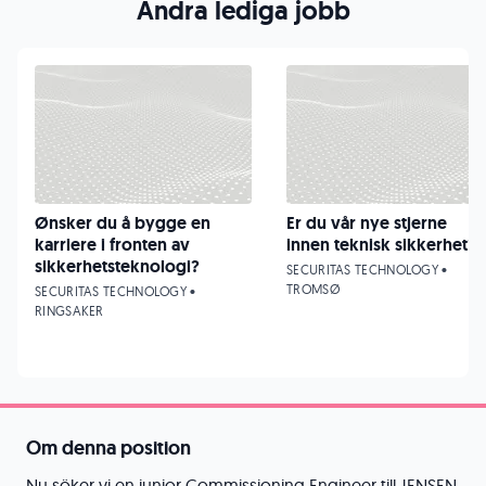
Andra lediga jobb
Ønsker du å bygge en
Er du vår nye stjerne
karriere i fronten av
innen teknisk sikkerhet?
sikkerhetsteknologi?
SECURITAS TECHNOLOGY •
TROMSØ
SECURITAS TECHNOLOGY •
RINGSAKER
Om denna position
Nu söker vi en junior Commissioning Engineer till JENSEN