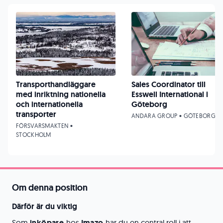
Transporthandläggare
Sales Coordinator till
med inriktning nationella
Esswell International i
och internationella
Göteborg
transporter
ANDARA GROUP • GÖTEBORG
FÖRSVARSMAKTEN •
STOCKHOLM
Om denna position
Därför är du viktig
Som
inköpare
hos
Imazo
har du en central roll i att