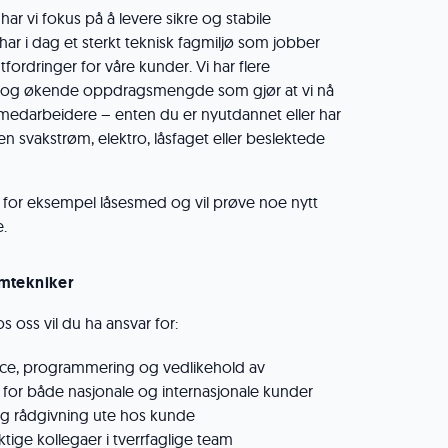
har vi fokus på å levere sikre og stabile
 har i dag et sterkt teknisk fagmiljø som jobber
fordringer for våre kunder. Vi har flere
 og økende oppdragsmengde som gjør at vi nå
 medarbeidere – enten du er nyutdannet eller har
n svakstrøm, elektro, låsfaget eller beslektede
 for eksempel låsesmed og vil prøve noe nytt
e.
mtekniker
 oss vil du ha ansvar for:
rvice, programmering og vedlikehold av
 for både nasjonale og internasjonale kunder
 og rådgivning ute hos kunde
ige kollegaer i tverrfaglige team