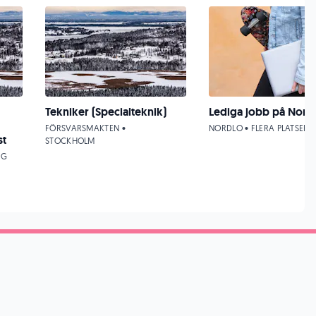
Tekniker (Specialteknik)
Lediga jobb på Nord
FÖRSVARSMAKTEN •
NORDLO • FLERA PLATSER
st
STOCKHOLM
NG