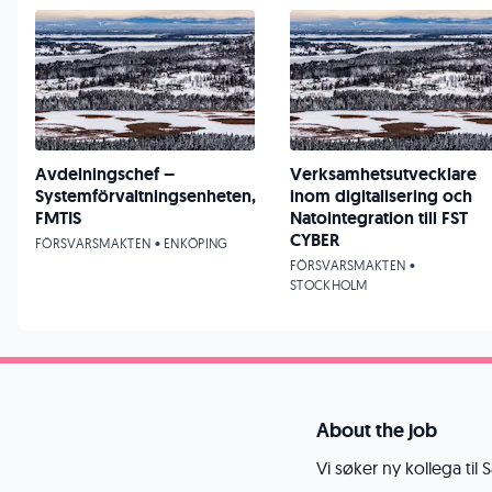
Avdelningschef –
Verksamhetsutvecklare
Systemförvaltningsenheten,
inom digitalisering och
FMTIS
Natointegration till FST
CYBER
FÖRSVARSMAKTEN • ENKÖPING
FÖRSVARSMAKTEN •
STOCKHOLM
About the job
Vi søker ny kollega til