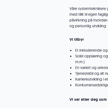
Våre systemteknikere gi
med tillit til egen fag
påvirkning på hvordan 
og personlig utvikling
Vi tilbyr
Et inkluderende og 
Solid opplæring og 
m.m.)
En variert og selv
Tjenestebil og alt
Karriereutvikling i 
Konkurransedyktig
Vi ser etter deg som