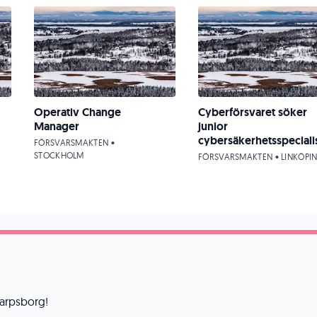
Operativ Change
Cyberförsvaret söker
Manager
junior
cybersäkerhetsspeciali
FÖRSVARSMAKTEN •
STOCKHOLM
FÖRSVARSMAKTEN • LINKÖPI
 Sarpsborg!