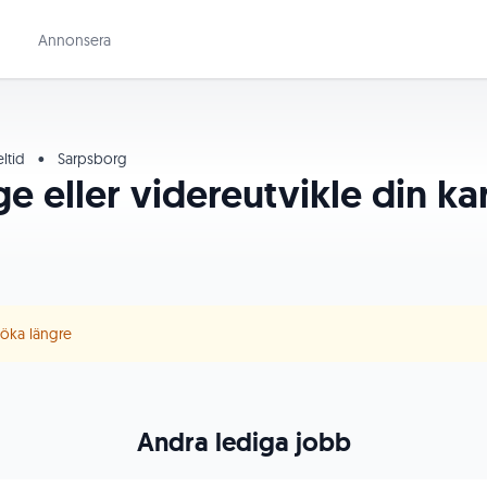
Annonsera
ltid
•
Sarpsborg
e eller videreutvikle din ka
 söka längre
Andra lediga jobb