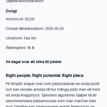
SäljareKassörskaKassör
Övrigt
Annons-id: 12QJD
Önskat tillträdesdatum: 2026-05-20
Löneform: Fast lön
Åldersgräns: 18 år
34 dagar kvar att söka till jobbet
Right people. Right potential. Right place.
På Wopify skapar man som jobbsökande en enda profil
och kan sendan ansöka till hur många jobb man vill med
ett enda knapptryck. Tjänstens algoritmer hjälper till att
rekommendera jobbannonser som man matchar bäst
mot. Därefter kan arbetsgivaren enkelt återkoppla via