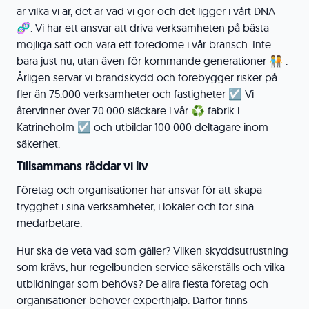
är vilka vi är, det är vad vi gör och det ligger i vårt DNA
🧬. Vi har ett ansvar att driva verksamheten på bästa
möjliga sätt och vara ett föredöme i vår bransch. Inte
bara just nu, utan även för kommande generationer 🧑‍🤝‍🧑 .
Årligen servar vi brandskydd och förebygger risker på
fler än 75.000 verksamheter och fastigheter ☑️ Vi
återvinner över 70.000 släckare i vår ♻️ fabrik i
Katrineholm ☑️ och utbildar 100 000 deltagare inom
säkerhet.
Tillsammans räddar vi liv
Företag och organisationer har ansvar för att skapa
trygghet i sina verksamheter, i lokaler och för sina
medarbetare.
Hur ska de veta vad som gäller? Vilken skyddsutrustning
som krävs, hur regelbunden service säkerställs och vilka
utbildningar som behövs? De allra flesta företag och
organisationer behöver experthjälp. Därför finns