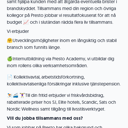
samt hjälpa kunden med att åtgärda eventuella brister i
brandskyddet. Tillsammans med din region och övriga
kollegor på Presto jobbar vi resultatfokuserat för att nå
budget 📈 och i slutändan rädda flera liv tillsammans.
Vi erbjuder
🤗Utvecklingsmöjligheter inom en långsiktig och stabil
bransch som funnits länge.
🍏Internutbildning via Presto Academy, vi utbildar dig
inom rollens olika verksamhetsområden.
📄 Kollektivavtal, arbetstidsförkortning,
kollektivavtalsenliga försäkringar inklusive tjänstepension.
⛷️🚄 🏋️‍♀️Till din fritid erbjuder vi friskvårdsbidrag,
rabatterade priser hos SJ, Elite hotels, Scandic, Sats och
Nordic Wellness samt tillgång till livsstilsverktyget.
Vill du jobba tillsammans med oss?
Vi som jobbar på Presto har olika bakgrund och