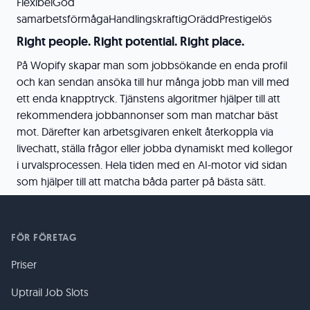
FlexibelGod
samarbetsförmågaHandlingskraftigOräddPrestigelös
Right people. Right potential. Right place.
På Wopify skapar man som jobbsökande en enda profil
och kan sendan ansöka till hur många jobb man vill med
ett enda knapptryck. Tjänstens algoritmer hjälper till att
rekommendera jobbannonser som man matchar bäst
mot. Därefter kan arbetsgivaren enkelt återkoppla via
livechatt, ställa frågor eller jobba dynamiskt med kollegor
i urvalsprocessen. Hela tiden med en AI-motor vid sidan
som hjälper till att matcha båda parter på bästa sätt.
FÖR FÖRETAG
Priser
Uptrail Job Slots