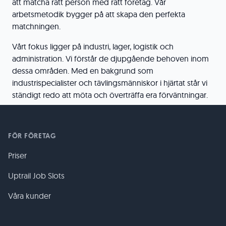
att matcha rätt person med rätt företag. Vår
arbetsmetodik bygger på att skapa den perfekta
matchningen.
Vårt fokus ligger på industri, lager, logistik och
administration. Vi förstår de djupgående behoven inom
dessa områden. Med en bakgrund som
industrispecialister och tävlingsmänniskor i hjärtat står vi
ständigt redo att möta och överträffa era förväntningar.
FÖR FÖRETAG
Priser
Uptrail Job Slots
Våra kunder