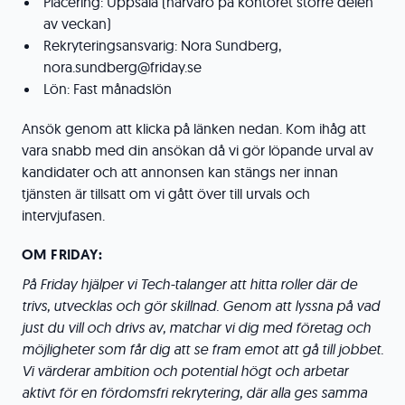
Placering: Uppsala (närvaro på kontoret större delen
av veckan)
Rekryteringsansvarig: Nora Sundberg,
nora.sundberg@friday.se
Lön: Fast månadslön
Ansök genom att klicka på länken nedan. Kom ihåg att
vara snabb med din ansökan då vi gör löpande urval av
kandidater och att annonsen kan stängs ner innan
tjänsten är tillsatt om vi gått över till urvals och
intervjufasen.
OM FRIDAY:
På Friday hjälper vi Tech-talanger att hitta roller där de
trivs, utvecklas och gör skillnad. Genom att lyssna på vad
just du vill och drivs av, matchar vi dig med företag och
möjligheter som får dig att se fram emot att gå till jobbet.
Vi värderar ambition och potential högt och arbetar
aktivt för en fördomsfri rekrytering, där alla ges samma