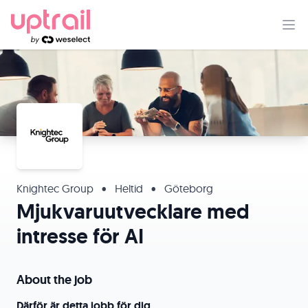
Knightec Group
•
Heltid
•
Göteborg
Mjukvaruutvecklare med
intresse för AI
About the job
Därför är detta jobb för dig