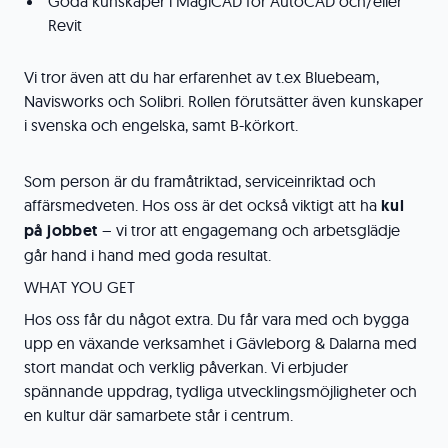
Goda kunskaper i MagiCAD för AutoCAD och/eller
Revit
Vi tror även att du har erfarenhet av t.ex Bluebeam,
Navisworks och Solibri. Rollen förutsätter även kunskaper
i svenska och engelska, samt B-körkort.
Som person är du framåtriktad, serviceinriktad och
affärsmedveten. Hos oss är det också viktigt att ha
kul
på jobbet
– vi tror att engagemang och arbetsglädje
går hand i hand med goda resultat.
WHAT YOU GET
Hos oss får du något extra. Du får vara med och bygga
upp en växande verksamhet i Gävleborg & Dalarna med
stort mandat och verklig påverkan. Vi erbjuder
spännande uppdrag, tydliga utvecklingsmöjligheter och
en kultur där samarbete står i centrum.