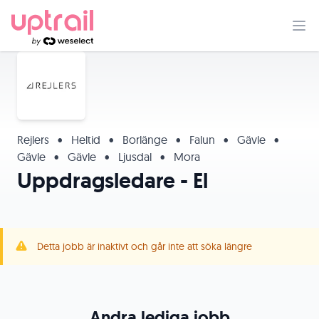
Rejlers
•
Heltid
•
Borlänge
•
Falun
•
Gävle
•
Gävle
•
Gävle
•
Ljusdal
•
Mora
Uppdragsledare - El
Detta jobb är inaktivt och går inte att söka längre
Andra lediga jobb