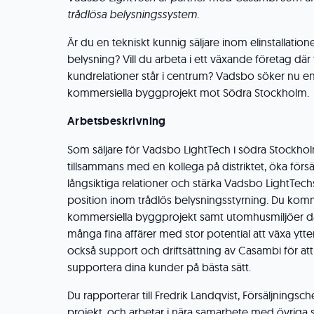
trådlösa belysningssystem.
Är du en tekniskt kunnig säljare inom elinstallatione
belysning? Vill du arbeta i ett växande företag där
kundrelationer står i centrum? Vadsbo söker nu en
kommersiella byggprojekt mot Södra Stockholm.
Arbetsbeskrivning
Som säljare för Vadsbo LightTech i södra Stockh
tillsammans med en kollega på distriktet, öka förs
långsiktiga relationer och stärka Vadsbo LightTec
position inom trådlös belysningsstyrning. Du kom
kommersiella byggprojekt samt utomhusmiljöer d
många fina affärer med stor potential att växa ytterl
också support och driftsättning av Casambi för att
supportera dina kunder på bästa sätt.
Du rapporterar till Fredrik Landqvist, Försäljningsc
projekt, och arbetar i nära samarbete med övriga s