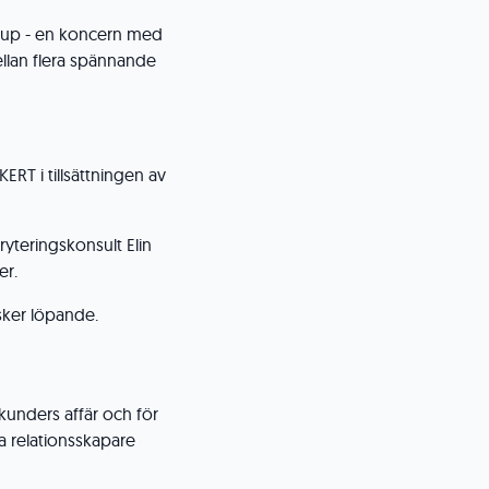
oup - en koncern med
mellan flera spännande
T i tillsättningen av
kryteringskonsult Elin
er.
sker löpande.
kunders affär och för
a relationsskapare