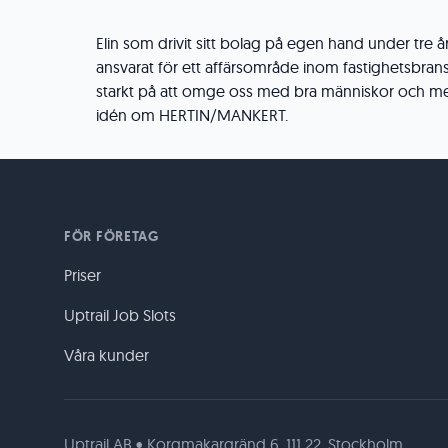
Elin som drivit sitt bolag på egen hand under tre 
ansvarat för ett affärsområde inom fastighetsbrans
starkt på att omge oss med bra människor och m
idén om HERTIN/MANKERT.
FÖR FÖRETAG
Priser
Uptrail Job Slots
Våra kunder
Uptrail AB • Korgmakargränd 6, 111 22, Stockholm