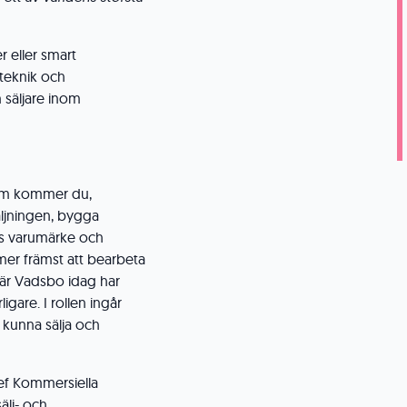
r eller smart
 teknik och
 säljare inom
olm kommer du,
äljningen, bygga
hs varumärke och
mer främst att bearbeta
är Vadsbo idag har
igare. I rollen ingår
 kunna sälja och
hef Kommersiella
älj- och