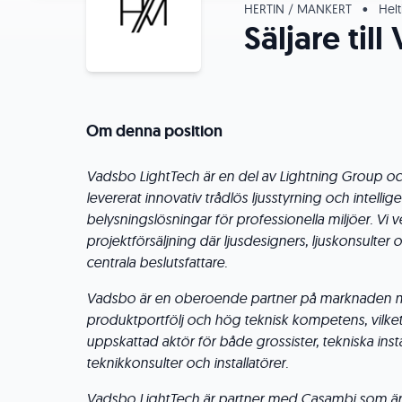
HERTIN / MANKERT
•
Helt
Säljare ti
Om denna position
Vadsbo LightTech är en del av Lightning Group och
levererat innovativ trådlös ljusstyrning och intellig
belysningslösningar för professionella miljöer. Vi
projektförsäljning där ljusdesigners, ljuskonsulter o
centrala beslutsfattare.
Vadsbo är en oberoende partner på marknaden m
produktportfölj och hög teknisk kompetens, vilket 
uppskattad aktör för både grossister, tekniska inst
teknikkonsulter och installatörer.
Vadsbo LightTech är partner med Casambi som är e