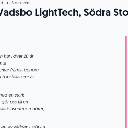
id
•
Stockholm
ll Vadsbo LightTech, Södra S
 har i över 20 år
enta
 verkar främst genom
ch installatörer är
ed en stark
gör oss till en
allationsentreprenörer,
tt av världens största