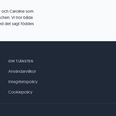
år och Caroline som
chen. Vi tror båda
ed det sagt föddes
OM TJÄNSTEN
Användarvillkor
Integritetspolicy
Cookiepolicy