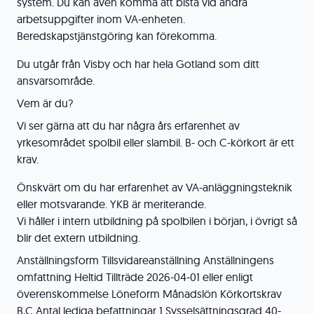
system. Du kan även komma att bistå vid andra
arbetsuppgifter inom VA-enheten.
Beredskapstjänstgöring kan förekomma.
Du utgår från Visby och har hela Gotland som ditt
ansvarsområde.
Vem är du?
Vi ser gärna att du har några års erfarenhet av
yrkesområdet spolbil eller slambil. B- och C-körkort är ett
krav.
Önskvärt om du har erfarenhet av VA-anläggningsteknik
eller motsvarande. YKB är meriterande.
Vi håller i intern utbildning på spolbilen i början, i övrigt så
blir det extern utbildning.
Anställningsform Tillsvidareanställning Anställningens
omfattning Heltid Tillträde 2026-04-01 eller enligt
överenskommelse Löneform Månadslön Körkortskrav
B,C Antal lediga befattningar 1 Sysselsättningsgrad 40-