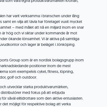
såväl som våra egna produktvarumärken Kronan,
len har varit verksamma i branschen under lång
 samt en vilja att tävla har företaget vuxit mycket
amhet – med målet att nå en miljard inom en snar
ån är hög och vi siktar under kommande år mot
 under ökande lönsamhet. Vi är aktiva på samtliga
uvudkontor och lager är beläget i Jönköping.
Sports Group som är en nordisk bolagsgrupp inom
marknadsledande positioner inom de mest
ierna som exempelvis cykel, fitness, löpning,
dor, golf och outdoor.
ch utvecklar starka produktvarumärken,
distributörer med fokus på att erbjuda
g för såväl elitidrottare som den aktive entusiasten.
det möjligt för respektive bolag att verka