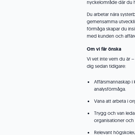
nyckelområde där du hå
Du arbetar nära syster
gemensamma utvecklings
förmåga skapar du insikt
med kunden och affäre
Om vi får önska
Vi vet inte vem du är 
dig sedan tidigare:
Affärsmannaskap i 
analysförmåga.
Vana att arbeta i o
Trygg och van led
organisationer och d
Relevant högskoleu