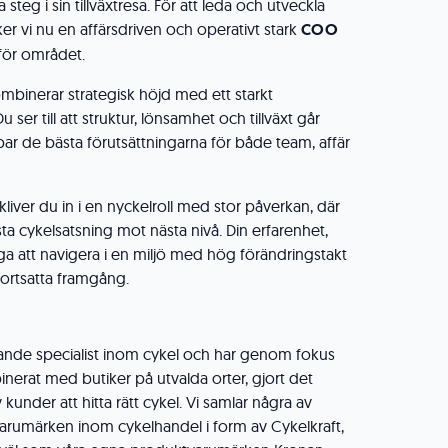
 steg i sin tillväxtresa. För att leda och utveckla
er vi nu en affärsdriven och operativt stark
COO
för området.
binerar strategisk höjd med ett starkt
er till att struktur, lönsamhet och tillväxt går
ar de bästa förutsättningarna för både team, affär
ver du in i en nyckelroll med stor påverkan, där
ta cykelsatsning mot nästa nivå. Din erfarenhet,
ga att navigera i en miljö med hög förändringstakt
fortsatta framgång.
ande specialist inom cykel och har genom fokus
nerat med butiker på utvalda orter, gjort det
v kunder att hitta rätt cykel. Vi samlar några av
rumärken inom cykelhandel i form av Cykelkraft,