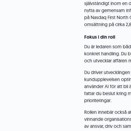
självständigt inom en d
nytta av gemensam infr
på Nasdaq First Nort
omsättning på cirka 2,8
Fokus i din roll
Du är ledaren som både
konkret handling. Du b
och utvecklar affären m
Du driver utvecklingen 
kundupplevelsen optime
använder AI för att bli
fattar du beslut kring 
prioriteringar.
Rollen innebär också a
vinnande organisations
av ansvar, driv och s