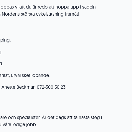
oppas vi att du är redo att hoppa upp i sadeln
Nordens största cykelsatsning framåt!
öping.
g.
d.
narast, urval sker löpande.
ta Anette Beckman 072-500 30 23.
dare och specialister. Är det dags att ta nästa steg i
du våra lediga jobb.