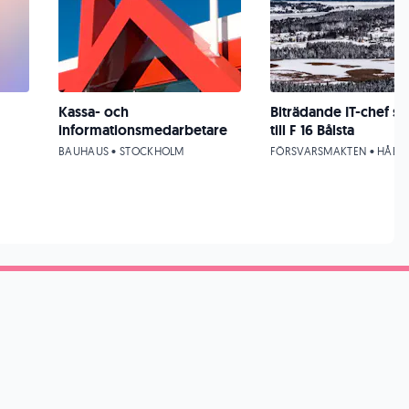
Kassa- och
Biträdande IT-chef s
informationsmedarbetare
till F 16 Bålsta
BAUHAUS • STOCKHOLM
FÖRSVARSMAKTEN • HÅBO