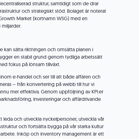
ecentraliserad struktur, samtidigt som de drar
astruktur och strategiskt stöd. Bolaget är noterat
h Growth Market (kortnamn WSG) med en
 miljarder.
 kan sätta riktningen och omsätta planen i
ygger en stabil grund genom tydliga arbetssätt
ed fokus på lönsam tillväxt.
inom e-handel och ser till att både affären och
ras – från konvertering på webb till hur vi
 ännu mer effektiva. Genom uppföljning av KPI:er
marknadsföring, investeringar och affärdrivande
tt leda och utveckla nyckelpersoner, utveckla vår
struktur och fortsätta bygga på vår starka kultur
amarbete. Inköp och inventory management är ett