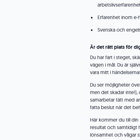
arbetslivserfarenhet
Erfarenhet inom e-h
Svenska och engelska
Är det rätt plats för di
Du har fart i steget, skä
vägen i mål. Du är själ
vara mitt i händelsern
Du ser möjligheter övera
men det skadar inte!), o
samarbetar tätt med and
fatta beslut när det be
Här kommer du till din r
resultat och samtidigt 
lönsamhet och vågar st