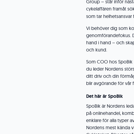
Group – står inför nästa
cykelaffären framåt sök
som tar helhetsansvar 
Vi behöver dig som kom
genomförandefokus. Du s
hand i hand – och skap
och kund.
Som COO hos SpoBik kli
du leder Nordens störs
ditt driv och din förmå
blir avgörande för vår 
Det här är SpoBik
SpoBik är Nordens led
på onlinehandel, kombi
enklare för alla typer a
Nordens mest kända va