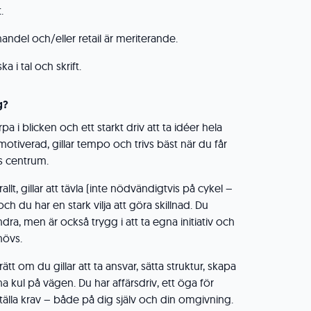
.
andel och/eller retail är meriterande.
 i tal och skrift.
g?
rpa i blicken och ett starkt driv att ta idéer hela
vmotiverad, gillar tempo och trivs bäst när du får
as centrum.
llt, gillar att tävla (inte nödvändigtvis på cykel –
ch du har en stark vilja att göra skillnad. Du
ra, men är också trygg i att ta egna initiativ och
hövs.
ätt om du gillar att ta ansvar, sätta struktur, skapa
ha kul på vägen. Du har affärsdriv, ett öga för
älla krav – både på dig själv och din omgivning.