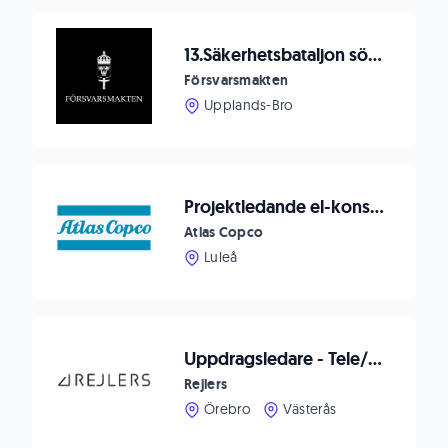
13.Säkerhetsbataljon söker Teknisk chef till bataljonstaben
Försvarsmakten
Upplands-Bro
Projektledande el-konstruktör till ITSAB / Atlas Copco
Atlas Copco
Luleå
Uppdragsledare - Tele/Säkerhet
Rejlers
Örebro
Västerås