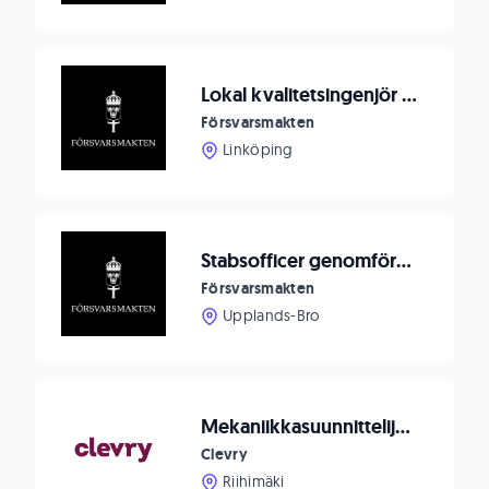
Lokal kvalitetsingenjör flygunderhåll sökes till 2. Helikopterskvadron
Försvarsmakten
Linköping
Stabsofficer genomförare till Swedint
Försvarsmakten
Upplands-Bro
Mekaniikkasuunnittelija, Comatec, Riihimäki
Clevry
Riihimäki