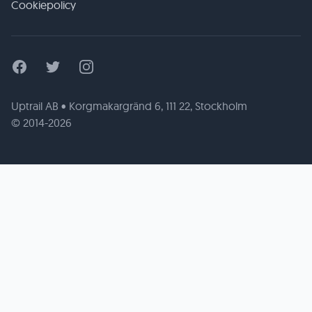
Cookiepolicy
Facebook
Twitter
Instagram
Uptrail AB • Korgmakargränd 6, 111 22, Stockholm
© 2014-2026