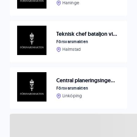
Haninge
Teknisk chef bataljon vid FMTS i Halmstad
Försvarsmakten
Halmstad
Central planeringsingenjör HKP14
Försvarsmakten
Linköping