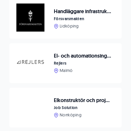
Handläggare infrastruktur Såtenäs
Försvarsmakten
Lidköping
El- och automationsingenjör
Rejlers
Malmö
Elkonstruktör och projektledare till Johsjö!
Job Solution
Norrköping