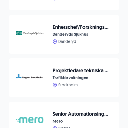
Enhetschef/Forskningskoordinator till Hjärt-kärllaboratoriet, DS
Danderyds Sjukhus
Danderyd
Projektledare tekniska system till tunnelbanan
Trafikförvaltningen
Stockholm
Senior Automationsingenjör till APOCCA
Mero