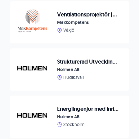
Ventilationsprojektör (VE) till Cretec i Växjö
Maxkompetens
Växjö
Strukturerad Utvecklingsingenjör till Iggesunds Bruk
Holmen AB
Hudiksvall
Energiingenjör med inriktning mot Vattenkraft/El
Holmen AB
Stockholm