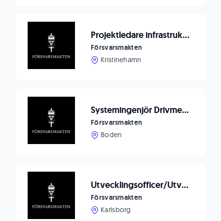
Projektledare infrastruktur Kristinehamn
Försvarsmakten
Kristinehamn
Systemingenjör Drivmedelsmateriel till Försvarsmaktens logistik
Försvarsmakten
Boden
Utvecklingsofficer/Utvecklingsingenjör till Markverkstadsenheten
Försvarsmakten
Karlsborg