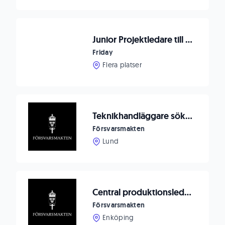
Junior Projektledare till tekniktung produktion i Västerås
Friday
Flera platser
Teknikhandläggare sökes till Markverkstad Revinge
Försvarsmakten
Lund
Central produktionsledning inom TVK Ledsyst behöver förstärkning
Försvarsmakten
Enköping