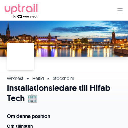
Wrknest
•
Heltid
•
Stockholm
Installationsledare till Hifab
Tech 🏢
Om denna position
Om tjänsten