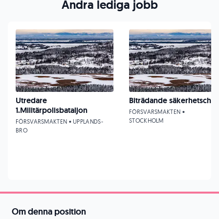
Andra lediga jobb
Utredare
Biträdande säkerhetschef
1.Militärpolisbataljon
FÖRSVARSMAKTEN •
STOCKHOLM
FÖRSVARSMAKTEN • UPPLANDS-
BRO
Om denna position