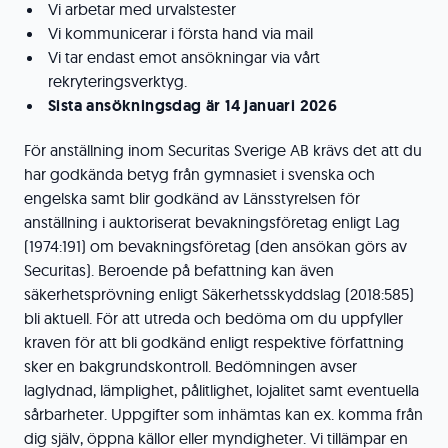
Vi arbetar med urvalstester
Vi kommunicerar i första hand via mail
Vi tar endast emot ansökningar via vårt
rekryteringsverktyg.
Sista ansökningsdag är 14 januari 2026
För anställning inom Securitas Sverige AB krävs det att du
har godkända betyg från gymnasiet i svenska och
engelska samt blir godkänd av Länsstyrelsen för
anställning i auktoriserat bevakningsföretag enligt Lag
(1974:191) om bevakningsföretag (den ansökan görs av
Securitas). Beroende på befattning kan även
säkerhetsprövning enligt Säkerhetsskyddslag (2018:585)
bli aktuell. För att utreda och bedöma om du uppfyller
kraven för att bli godkänd enligt respektive författning
sker en bakgrundskontroll. Bedömningen avser
laglydnad, lämplighet, pålitlighet, lojalitet samt eventuella
sårbarheter. Uppgifter som inhämtas kan ex. komma från
dig själv, öppna källor eller myndigheter. Vi tillämpar en