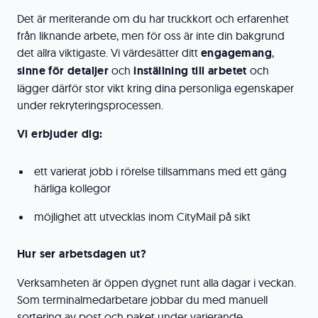
Det är meriterande om du har truckkort och erfarenhet
från liknande arbete, men för oss är inte din bakgrund
det allra viktigaste. Vi värdesätter ditt
engagemang
,
sinne för detaljer
och
inställning till arbetet
och
lägger därför stor vikt kring dina personliga egenskaper
under rekryteringsprocessen.
Vi erbjuder dig:
ett varierat jobb i rörelse tillsammans med ett gäng
härliga kollegor
möjlighet att utvecklas inom CityMail på sikt
Hur ser arbetsdagen ut?
Verksamheten är öppen dygnet runt alla dagar i veckan.
Som terminalmedarbetare jobbar du med manuell
sortering av post och paket under varierande