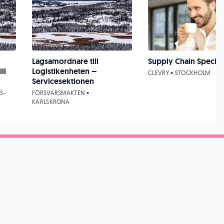
Lagsamordnare till
Supply Chain Speciali
ll
Logistikenheten –
CLEVRY • STOCKHOLM
Servicesektionen
S-
FÖRSVARSMAKTEN •
KARLSKRONA