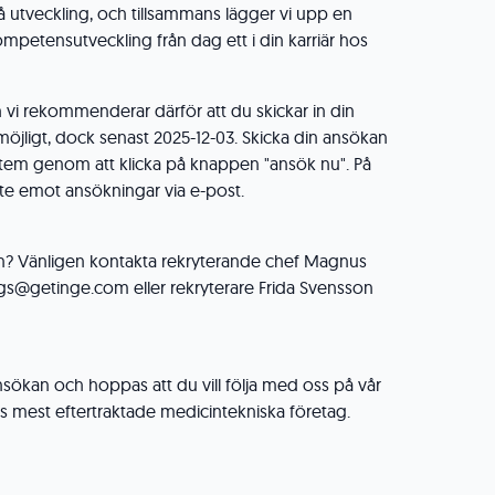
å utveckling, och tillsammans lägger vi upp en
mpetensutveckling från dag ett i din karriär hos
 vi rekommenderar därför att du skickar in din
öjligt, dock senast 2025-12-03. Skicka din ansökan
ystem genom att klicka på knappen "ansök nu". På
nte emot ansökningar via e-post.
en? Vänligen kontakta rekryterande chef Magnus
@getinge.com eller rekryterare Frida Svensson
nsökan och hoppas att du vill följa med oss på vår
ens mest eftertraktade medicintekniska företag.