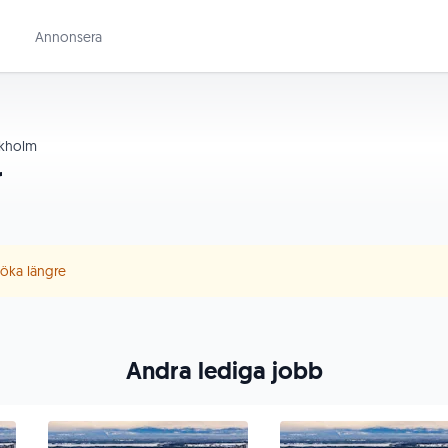
Annonsera
kholm
r
 söka längre
Andra lediga jobb