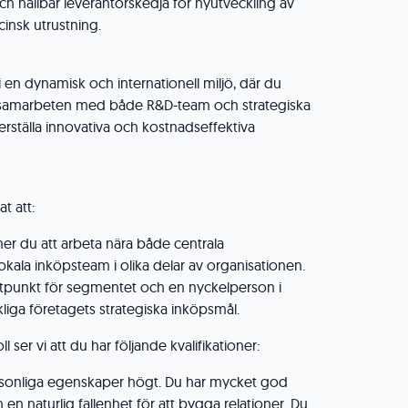
ch hållbar leverantörskedja för nyutveckling av
insk utrustning.
 en dynamisk och internationell miljö, där du
la samarbeten med både R&D-team och strategiska
kerställa innovativa och kostnadseffektiva
at att:
 du att arbeta nära både centrala
okala inköpsteam i olika delar av organisationen.
aktpunkt för segmentet och en nyckelperson i
kliga företagets strategiska inköpsmål.
ll ser vi att du har följande kvalifikationer:
ersonliga egenskaper högt. Du har mycket god
n naturlig fallenhet för att bygga relationer. Du