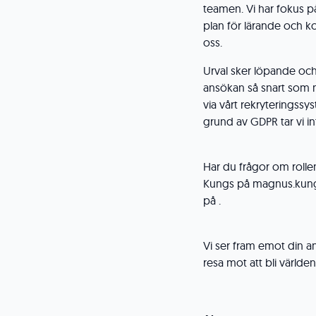
teamen. Vi har fokus p
plan för lärande och ko
oss.
Urval sker löpande och
ansökan så snart som m
via vårt rekryteringss
grund av GDPR tar vi i
Har du frågor om roll
Kungs på magnus.kungs
på .
Vi ser fram emot din a
resa mot att bli värld