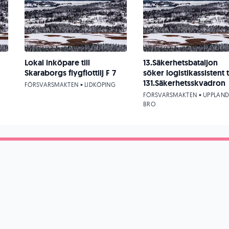
Lokal inköpare till
13.Säkerhetsbataljon
Skaraborgs flygflottilj F 7
söker logistikassistent ti
131.Säkerhetsskvadron
FÖRSVARSMAKTEN • LIDKÖPING
FÖRSVARSMAKTEN • UPPLAND
BRO