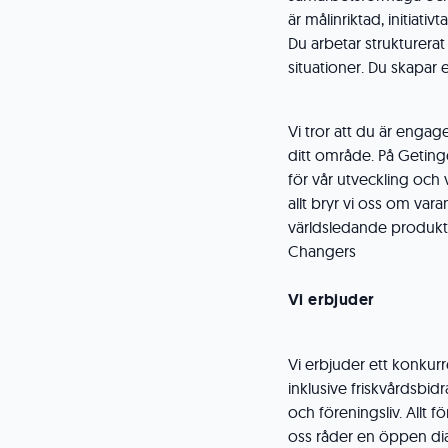
är målinriktad, initiat
Du arbetar strukturera
situationer. Du skapar
Vi tror att du är engag
ditt område. På Geting
för vår utveckling och
allt bryr vi oss om vara
världsledande produkte
Changers
Vi erbjuder
Vi erbjuder ett konkur
inklusive friskvårdsbi
och föreningsliv. Allt f
oss råder en öppen di