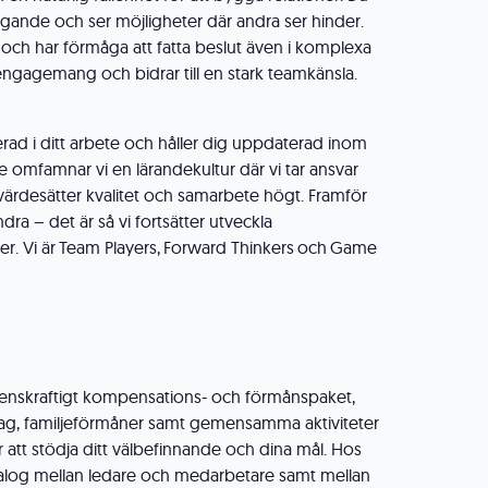
ivtagande och ser möjligheter där andra ser hinder.
t och har förmåga att fatta beslut även i komplexa
 engagemang och bidrar till en stark teamkänsla.
erad i ditt arbete och håller dig uppdaterad inom
e omfamnar vi en lärandekultur där vi tar ansvar
 värdesätter kvalitet och samarbete högt. Framför
ndra – det är så vi fortsätter utveckla
r. Vi är Team Players, Forward Thinkers och Game
renskraftigt kompensations- och förmånspaket,
drag, familjeförmåner samt gemensamma aktiviteter
ör att stödja ditt välbefinnande och dina mål. Hos
alog mellan ledare och medarbetare samt mellan