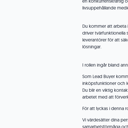
en konkurrenskraftig o
livsuppehållande medic
Du kommer att arbeta i
driver tvärfunktionel
leverantörer för att sä
lösningar.
I rollen ingår bland ann
Som Lead Buyer kommer
inköpsfunktioner och l
Du blir en viktig kont
arbetet med att förver
För att lyckas i denna ro
Vi värdesätter dina p
samarbetsförmåga och e