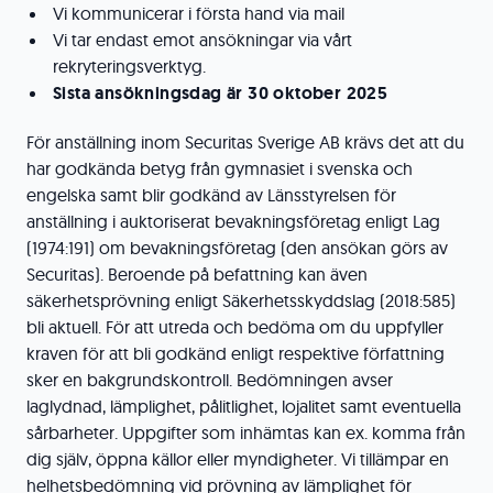
Vi kommunicerar i första hand via mail
Vi tar endast emot ansökningar via vårt
rekryteringsverktyg.
Sista ansökningsdag är 30 oktober 2025
För anställning inom Securitas Sverige AB krävs det att du
har godkända betyg från gymnasiet i svenska och
engelska samt blir godkänd av Länsstyrelsen för
anställning i auktoriserat bevakningsföretag enligt Lag
(1974:191) om bevakningsföretag (den ansökan görs av
Securitas). Beroende på befattning kan även
säkerhetsprövning enligt Säkerhetsskyddslag (2018:585)
bli aktuell. För att utreda och bedöma om du uppfyller
kraven för att bli godkänd enligt respektive författning
sker en bakgrundskontroll. Bedömningen avser
laglydnad, lämplighet, pålitlighet, lojalitet samt eventuella
sårbarheter. Uppgifter som inhämtas kan ex. komma från
dig själv, öppna källor eller myndigheter. Vi tillämpar en
helhetsbedömning vid prövning av lämplighet för