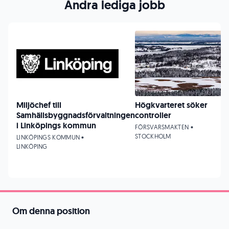
Andra lediga jobb
Miljöchef till
Högkvarteret söker
Samhällsbyggnadsförvaltningen
controller
i Linköpings kommun
FÖRSVARSMAKTEN •
STOCKHOLM
LINKÖPINGS KOMMUN •
LINKÖPING
Om denna position