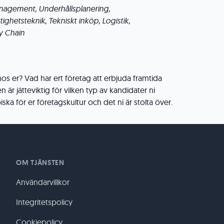
anagement, Underhållsplanering,
ighetsteknik, Tekniskt inköp, Logistik,
ly Chain
s er? Vad har ert företag att erbjuda framtida
 är jätteviktig för vilken typ av kandidater ni
iska för er företagskultur och det ni är stolta över.
OM TJÄNSTEN
Användarvillkor
Integritetspolicy
Cookiepolicy