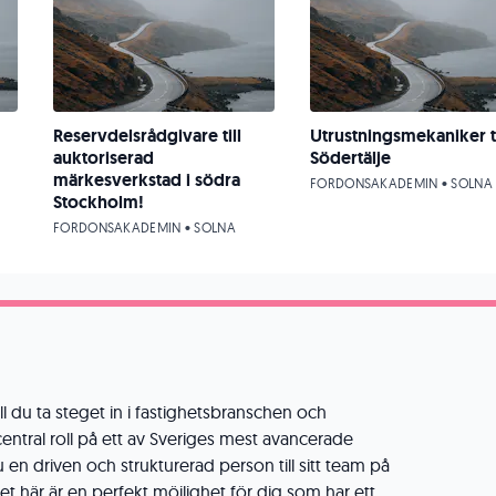
Reservdelsrådgivare till
Utrustningsmekaniker ti
auktoriserad
Södertälje
märkesverkstad i södra
FORDONSAKADEMIN • SOLNA
Stockholm!
FORDONSAKADEMIN • SOLNA
ill du ta steget in i fastighetsbranschen och
 central roll på ett av Sveriges mest avancerade
en driven och strukturerad person till sitt team på
et här är en perfekt möjlighet för dig som har ett