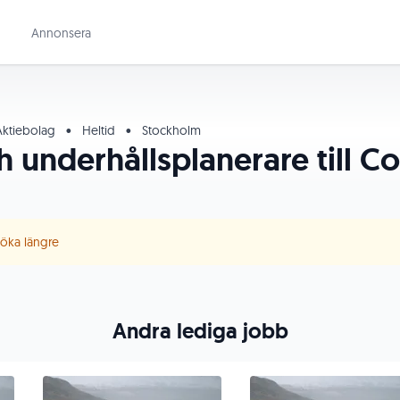
Annonsera
Aktiebolag
•
Heltid
•
Stockholm
h underhållsplanerare till C
 söka längre
Andra lediga jobb