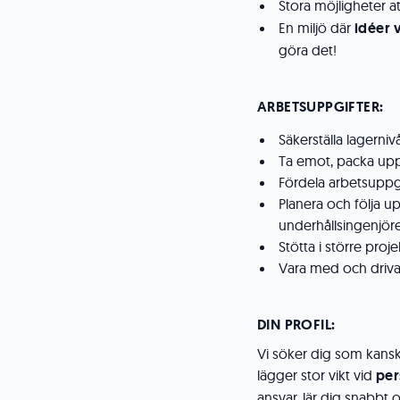
Stora möjligheter a
En miljö där
idéer 
göra det!
ARBETSUPPGIFTER:
Säkerställa lagerniv
Ta emot, packa upp 
Fördela arbetsuppgif
Planera och följa 
underhållsingenjör
Stötta i större proj
Vara med och driva f
DIN PROFIL:
Vi söker dig som kanske ä
lägger stor vikt vid
per
ansvar, lär dig snabbt o