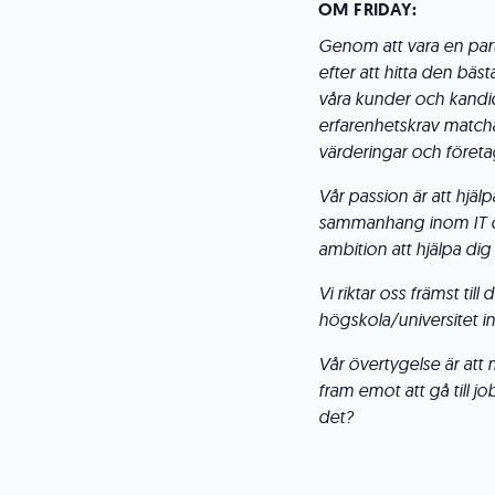
OM FRIDAY:
Genom att vara en partn
efter att hitta den bä
våra kunder och kandidat
erfarenhetskrav matchar
värderingar och företa
Vår passion är att hjälpa
sammanhang inom IT oc
ambition att hjälpa dig
Vi riktar oss främst till
högskola/universitet i
Vår övertygelse är att 
fram emot att gå till j
det?