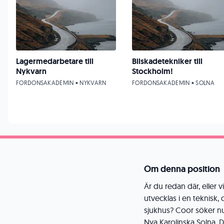
Lagermedarbetare till
Bilskadetekniker till
Nykvarn
Stockholm!
FORDONSAKADEMIN • NYKVARN
FORDONSAKADEMIN • SOLNA
Om denna position
Är du redan där, eller v
utvecklas i en teknisk,
sjukhus? Coor söker nu 
Nya Karolinska Solna. D