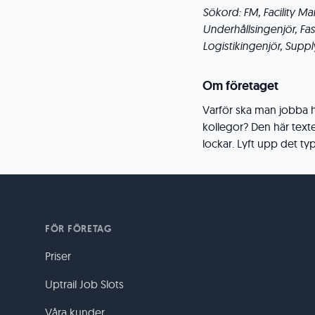
Sökord: FM, Facility M
Underhållsingenjör, Fast
Logistikingenjör, Supp
Om företaget
Varför ska man jobba ho
kollegor? Den här texten
lockar. Lyft upp det typ
FÖR FÖRETAG
Priser
Uptrail Job Slots
Våra kunder