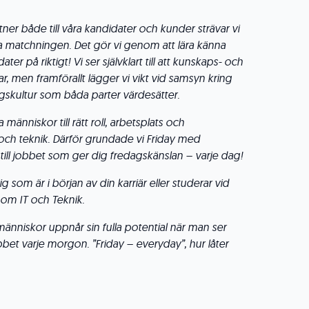
er både till våra kandidater och kunder strävar vi
sta matchningen. Det gör vi genom att lära känna
er på riktigt! Vi ser självklart till att kunskaps- och
, men framförallt lägger vi vikt vid samsyn kring
gskultur som båda parter värdesätter.
 människor till rätt roll, arbetsplats och
h teknik. Därför grundade vi Friday med
 till jobbet som ger dig fredagskänslan – varje dag!
 dig som är i början av din karriär eller studerar vid
nom IT och Teknik.
människor uppnår sin fulla potential när man ser
obbet varje morgon. ”Friday – everyday”, hur låter