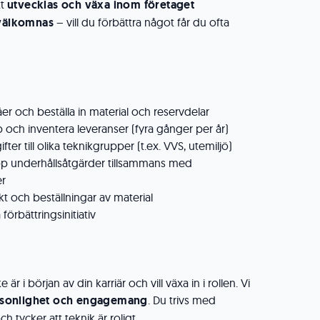
tt
utvecklas och växa inom företaget
välkomnas
– vill du förbättra något får du ofta
åer och beställa in material och reservdelar
och inventera leveranser (fyra gånger per år)
ter till olika teknikgrupper (t.ex. VVS, utemiljö)
upp underhållsåtgärder tillsammans med
er
ekt och beställningar av material
örbättringsinitiativ
r i början av din karriär och vill växa in i rollen. Vi
sonlighet och engagemang
. Du trivs med
ch tycker att teknik är roligt.