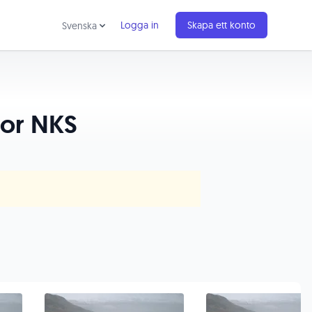
Logga in
Skapa ett konto
Svenska
oor NKS