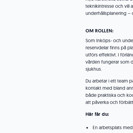
teknikintresse och vill
underhållsplanering – o
OM ROLLEN:
Som Inköps- och underhå
reservdelar finns på p
utförs effektivt. I förl
vården fungerar som d
sjukhus.
Du arbetar i ett team på
kontakt med bland anna
både praktiska och koo
att påverka och förbätt
Här får du:
En arbetsplats me