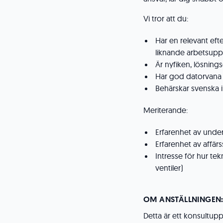
Vi tror att du:
Har en relevant efte
liknande arbetsupp
Är nyfiken, lösning
Har god datorvana o
Behärskar svenska i 
Meriterande:
Erfarenhet av under
Erfarenhet av affä
Intresse för hur tek
ventiler)
OM ANSTÄLLNINGEN
Detta är ett konsultupp