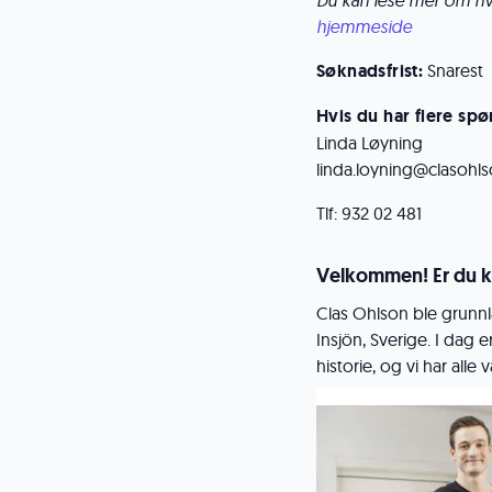
Du kan lese mer om hv
hjemmeside
Søknadsfrist:
Snarest
Hvis du har flere sp
Linda Løyning
linda.loyning@clasohl
Tlf: 932 02 481
Velkommen! Er du k
Clas Ohlson ble grunnl
Insjön, Sverige. I dag 
historie, og vi har alle 