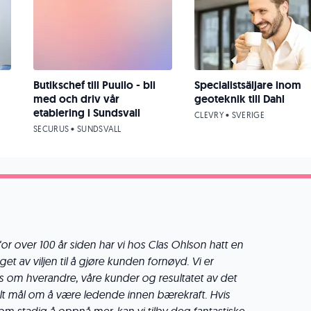
Butikschef till Puuilo - bli
Specialistsäljare inom
med och driv vår
geoteknik till Dahl
etablering i Sundsvall
CLEVRY • SVERIGE
SECURUS • SUNDSVALL
or over 100 år siden har vi hos Clas Ohlson hatt en
get av viljen til å gjøre kunden fornøyd. Vi er
ss om hverandre, våre kunder og resultatet av det
ttalt mål om å være ledende innen bærekraft. Hvis