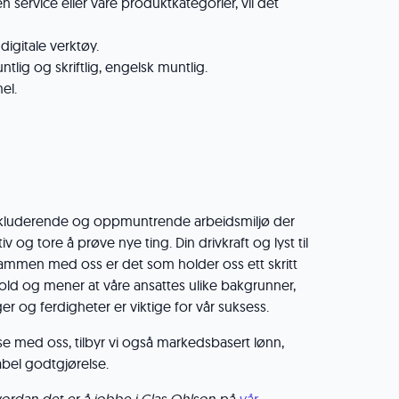
n service eller våre produktkategorier, vil det
digitale verktøy.
tlig og skriftlig, engelsk muntlig.
el.
 inkluderende og oppmuntrende arbeidsmiljø der
ativ og tore å prøve nye ting. Din drivkraft og lyst til
sammen med oss er det som holder oss ett skritt
fold og mener at våre ansattes ulike bakgrunner,
ger og ferdigheter er viktige for vår suksess.
okse med oss, tilbyr vi også markedsbasert lønn,
abel godtgjørelse.