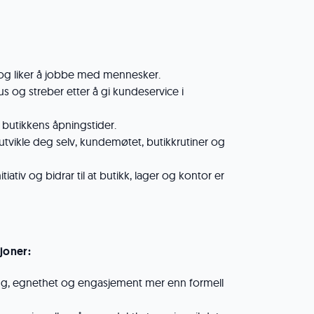
 og liker å jobbe med mennesker.
us og streber etter å gi kundeservice i
 butikkens åpningstider.
å utvikle deg selv, kundemøtet, butikkrutiner og
nitiativ og bidrar til at butikk, lager og kontor er
sjoner:
ring, egnethet og engasjement mer enn formell