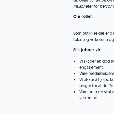
du deler vår ambisjon 
muligheter for personli
Om rollen
Som butikkselger er di
føler seg velkomne og 
Slik jobber vi:
Vi skaper en god 
engasjement.
Våre medarbeidere 
Vi elsker å hjelpe k
sørger for at de får
Våre butikker skal
velkomne.