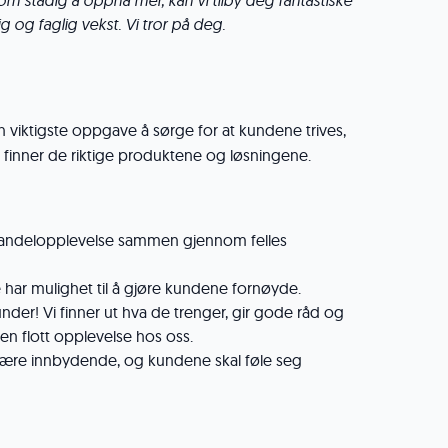
om stadig å oppnå mer, kan vi tilby deg fantastiske
g og faglig vekst. Vi tror på deg.
n viktigste oppgave å sørge for at kundene trives,
finner de riktige produktene og løsningene.
handelopplevelse sammen gjennom felles
har mulighet til å gjøre kundene fornøyde.
under! Vi finner ut hva de trenger, gir gode råd og
 en flott opplevelse hos oss.
 være innbydende, og kundene skal føle seg