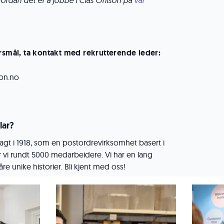
ordan det er å jobbe i Clas Ohlson på
vår
ørsmål, ta kontakt med rekrutterende leder:
son.no
lar?
agt i 1918, som en postordrevirksomhet basert i
er vi rundt 5000 medarbeidere. Vi har en lang
våre unike historier. Bli kjent med oss!