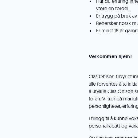
Har du erfaring inne
være en fordel.
Er trygg på bruk av 
Behersker norsk mun
Er minst 18 år gamm
Velkommen hjem!
Clas Ohlson tilbyr et
alle forventes å ta initi
å utvikle Clas Ohlson 
foran. Vi tror på mang
personligheter, erfarin
I tillegg til å kunne v
personalrabatt og vari