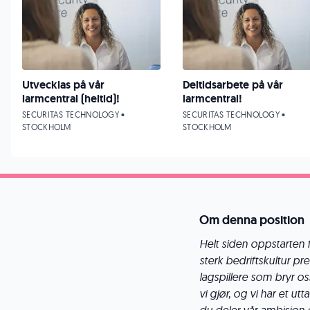
Utvecklas på vår
Deltidsarbete på vår
larmcentral (heltid)!
larmcentral!
SECURITAS TECHNOLOGY •
SECURITAS TECHNOLOGY •
STOCKHOLM
STOCKHOLM
Om denna position
Helt siden oppstarten f
sterk bedriftskultur pre
lagspillere som bryr o
vi gjør, og vi har et u