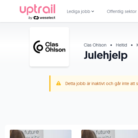
Lediga jobb
Offentlig sektor
Clas Ohlson
•
Heltid
•
K
Julehjelp
Detta jobb är inaktivt och går inte att