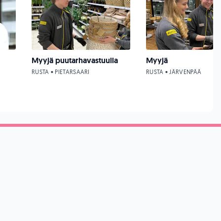
Myyjä puutarhavastuulla
Myyjä
RUSTA • PIETARSAARI
RUSTA • JÄRVENPÄÄ