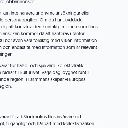
gare jobbannonser.
m kan inte hantera anonyma ansökningar eller
e personuppgifter. Om du har skyddade
i dig att kontakta den kontaktpersonen som finns
in ansökan kommer då att hanteras utanför
Du bör även vara försiktig med vilken information
n och endast ta med information som är relevant
ningen.
ar för hälso- och sjukvård, kollektivtrafik,
idrar till kulturlivet. Varje dag, dygnet runt. I
ande region. Tillsammans skapar vi Europas
region.
varar för att Stockholms läns invånare och
, tillgängligt och hållbart med kollektivtrafiken i