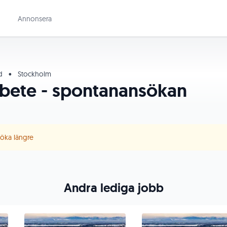
Annonsera
id
•
Stockholm
bete - spontanansökan
 söka längre
Andra lediga jobb