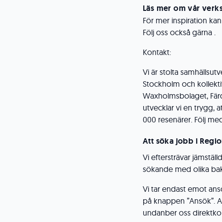
Läs mer om vår verk
För mer inspiration kan
Följ oss också gärna .
Kontakt:
Vi är stolta samhälls
Stockholm och kollektiv
Waxholmsbolaget, Fär
utvecklar vi en trygg, at
000 resenärer. Följ me
Att söka jobb i Regi
Vi eftersträvar jämstäl
sökande med olika bak
Vi tar endast emot ans
på knappen ”Ansök”. An
undanber oss direktko