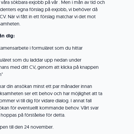
t våra sökbara exjobb på vår . Men i mån av tid och
tudenters egna förslag på exjobb, vi behöver då
 CV. När vi fått in ett förslag matchar vi det mot
ksamheten.
ån dig:
l examensarbete i formuläret som du hittar
rmuläret som du laddar upp nedan under
mmans med ditt CV, genom att klicka på knappen
n"
ickar din ansökan minst ett par månader innan
erksamheten ser ett behov och har möjlighet att ta
mer vi till dig för vidare dialog. I annat fall
sökan för eventuellt kommande behov. Vårt svar
 hoppas på förståelse för detta.
pen till den 24 november.