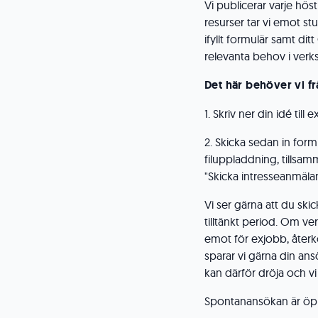
Vi publicerar varje hös
resurser tar vi emot s
ifyllt formulär samt ditt
relevanta behov i ver
Det här behöver vi fr
1. Skriv ner din idé til
2. Skicka sedan in fo
filuppladdning, tillsa
"Skicka intresseanmäla
Vi ser gärna att du sk
tilltänkt period. Om v
emot för exjobb, återkom
sparar vi gärna din an
kan därför dröja och vi
Spontanansökan är öp