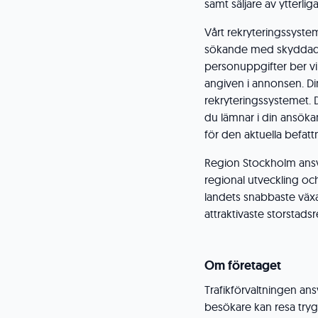
samt säljare av ytterli
Vårt rekryteringssyste
sökande med skyddad
personuppgifter ber v
angiven i annonsen. D
rekryteringssystemet. 
du lämnar i din ansöka
för den aktuella befatt
Region Stockholm ansvar
regional utveckling och b
landets snabbaste väx
attraktivaste storstads
Om företaget
Trafikförvaltningen ans
besökare kan resa tryggt