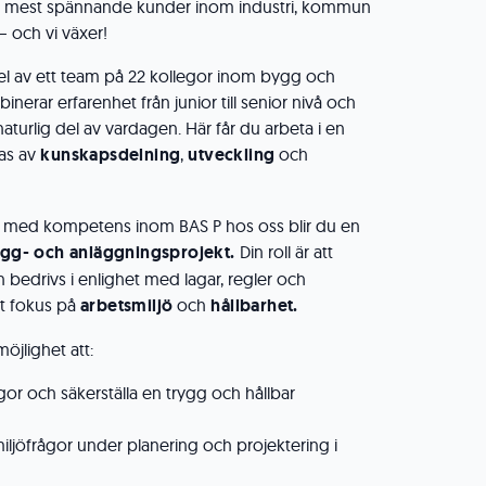
s mest spännande kunder inom industri, kommun
 och vi växer!
del av ett team på 22 kollegor inom bygg och
inerar erfarenhet från junior till senior nivå och
turlig del av vardagen. Här får du arbeta i en
as av
kunskapsdelning
,
utveckling
och
ed kompetens inom BAS P hos oss blir du en
gg- och anläggningsprojekt.
Din roll är att
en bedrivs i enlighet med lagar, regler och
lt fokus på
arbetsmiljö
och
hållbarhet.
öjlighet att:
r och säkerställa en trygg och hållbar
iljöfrågor under planering och projektering i