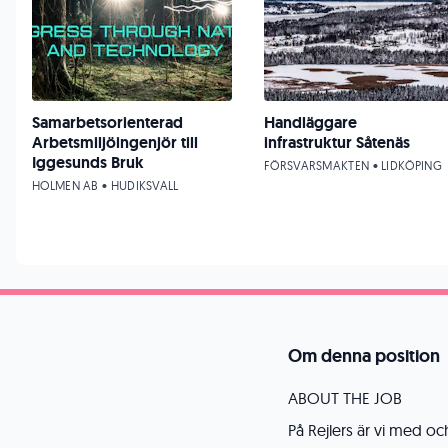
Samarbetsorienterad
Handläggare
Arbetsmiljöingenjör till
infrastruktur Såtenäs
Iggesunds Bruk
FÖRSVARSMAKTEN • LIDKÖPING
HOLMEN AB • HUDIKSVALL
Om denna position
ABOUT THE JOB
På Rejlers är vi med oc