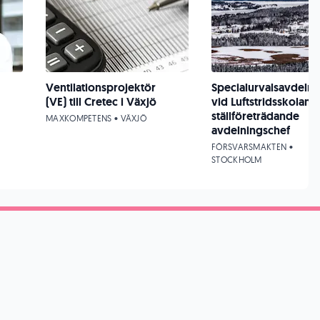
Ventilationsprojektör
Specialurvalsavdeln
(VE) till Cretec i Växjö
vid Luftstridsskolan 
ställföreträdande
MAXKOMPETENS • VÄXJÖ
avdelningschef
FÖRSVARSMAKTEN •
STOCKHOLM