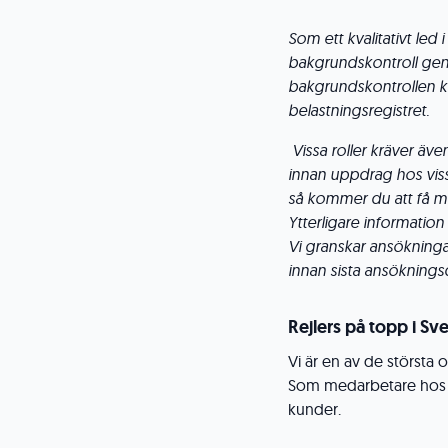
Som ett kvalitativt le
bakgrundskontroll gen
bakgrundskontrollen ko
belastningsregistret.
Vissa roller kräver äve
innan uppdrag hos viss
så kommer du att få me
Ytterligare information 
Vi granskar ansökningar
innan sista ansöknings
Rejlers på topp i Sv
Vi är en av de största
Som medarbetare hos os
kunder.