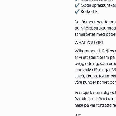
✔️ Goda språkkunskaper
✔️ Körkort B.
Det är meriterande om 
du lyhörd, strukturera
samarbetet med både 
WHAT YOU GET
Välkommen till Rejlers
är vi ett starkt team p
byggledning, som arbet
innovativa lösningar. Vi
Luleå, Kiruna, Jokkmokk,
våra kunder närhet och 
Vi erbjuder en rolig oc
framtidstro, högt i tak 
haka på vår fortsatta r
***