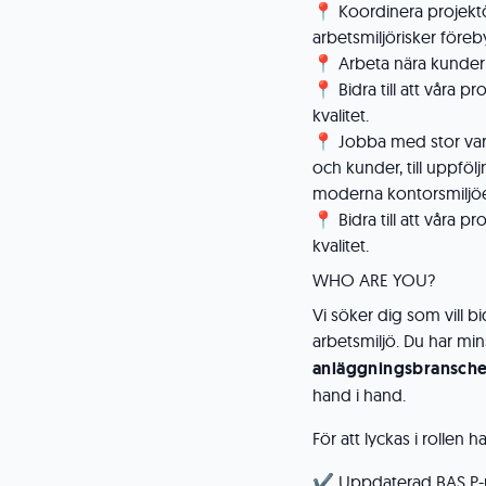
📍 Koordinera projektö
arbetsmiljörisker före
📍 Arbeta nära kunder
📍 Bidra till att våra 
kvalitet.
📍 Jobba med stor var
och kunder, till uppföl
moderna kontorsmiljö
📍 Bidra till att våra 
kvalitet.
WHO ARE YOU?
Vi söker dig som vill
arbetsmiljö. Du har mi
anläggningsbransch
hand i hand.
För att lyckas i rollen h
✔️ Uppdaterad BAS P-u