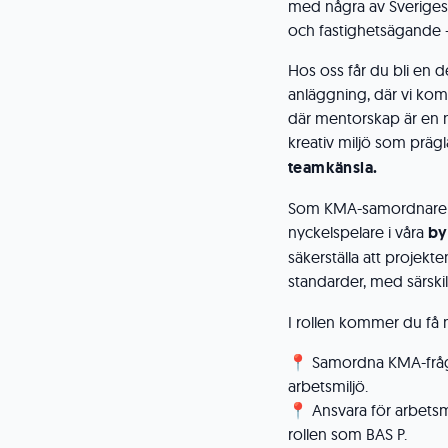
med några av Sverige
och fastighetsägande –
Hos oss får du bli en 
anläggning, där vi komb
där mentorskap är en na
kreativ miljö som prägl
teamkänsla.
Som KMA-samordnare m
nyckelspelare i våra
by
säkerställa att projekt
standarder, med särski
I rollen kommer du få m
📍 Samordna KMA-frågo
arbetsmiljö.
📍 Ansvara för arbetsm
rollen som BAS P.