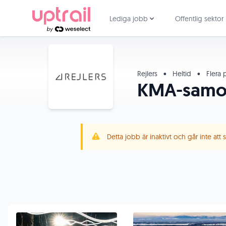
Lediga jobb
Offentlig sektor
Rejlers
•
Heltid
•
Flera p
KMA-samor
Detta jobb är inaktivt och går inte att