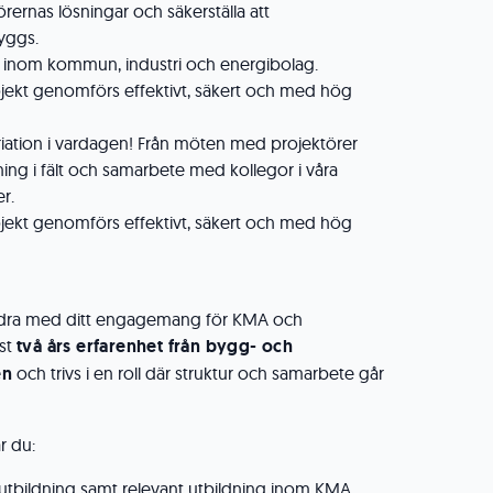
rernas lösningar och säkerställa att
byggs.
 inom kommun, industri och energibolag.
projekt genomförs effektivt, säkert och med hög
iation i vardagen! Från möten med projektörer
jning i fält och samarbete med kollegor i våra
er.
projekt genomförs effektivt, säkert och med hög
 bidra med ditt engagemang för KMA och
nst
två års erfarenhet från bygg- och
en
och trivs i en roll där struktur och samarbete går
ar du:
tbildning samt relevant utbildning inom KMA.