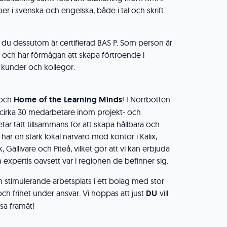
 i svenska och engelska, både i tal och skrift.
du dessutom är certifierad BAS P. Som person är
d och har förmågan att skapa förtroende i
kunder och kollegor.
 och
Home of the Learning Minds
! I Norrbotten
å cirka 30 medarbetare inom projekt- och
ar tätt tillsammans för att skapa hållbara och
 har en stark lokal närvaro med kontor i Kalix,
 Gällivare och Piteå, vilket gör att vi kan erbjuda
expertis oavsett var i regionen de befinner sig.
h stimulerande arbetsplats i ett bolag med stor
och frihet under ansvar. Vi hoppas att just
DU
vill
esa framåt!