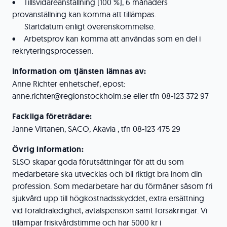
• Tillsvidareanställning (100 %), 6 månaders
provanställning kan komma att tillämpas.
Startdatum enligt överenskommelse.
• Arbetsprov kan komma att användas som en del i
rekryteringsprocessen.
Information om tjänsten lämnas av:
Anne Richter enhetschef, epost:
anne.richter@regionstockholm.se eller tfn 08-123 372 97
Fackliga företrädare:
Janne Virtanen, SACO, Akavia , tfn 08-123 475 29
Övrig information:
SLSO skapar goda förutsättningar för att du som
medarbetare ska utvecklas och bli riktigt bra inom din
profession. Som medarbetare har du förmåner såsom fri
sjukvård upp till högkostnadsskyddet, extra ersättning
vid föräldraledighet, avtalspension samt försäkringar. Vi
tillämpar friskvårdstimme och har 5000 kr i