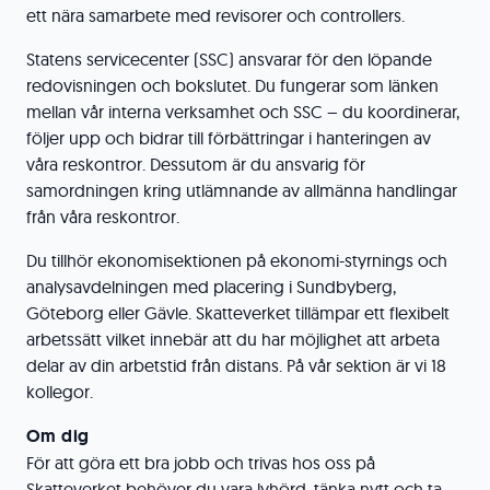
ett nära samarbete med revisorer och controllers.
Statens servicecenter (SSC) ansvarar för den löpande
redovisningen och bokslutet. Du fungerar som länken
mellan vår interna verksamhet och SSC – du koordinerar,
följer upp och bidrar till förbättringar i hanteringen av
våra reskontror. Dessutom är du ansvarig för
samordningen kring utlämnande av allmänna handlingar
från våra reskontror.
Du tillhör ekonomisektionen på ekonomi-styrnings och
analysavdelningen med placering i Sundbyberg,
Göteborg eller Gävle. Skatteverket tillämpar ett flexibelt
arbetssätt vilket innebär att du har möjlighet att arbeta
delar av din arbetstid från distans. På vår sektion är vi 18
kollegor.
Om dig
För att göra ett bra jobb och trivas hos oss på
Skatteverket behöver du vara lyhörd, tänka nytt och ta