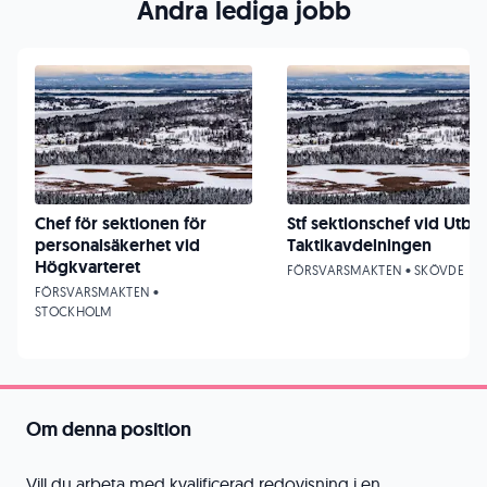
Andra lediga jobb
Chef för sektionen för
Stf sektionschef vid UtbE
personalsäkerhet vid
Taktikavdelningen
Högkvarteret
FÖRSVARSMAKTEN • SKÖVDE
FÖRSVARSMAKTEN •
STOCKHOLM
Om denna position
Vill du arbeta med kvalificerad redovisning i en