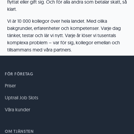
flyttat eller gift sig. Och för alla andra som betalar skatt, så
klart.
Vi är 10 000 kollegor över hela landet. Med olika
bakgrunder, erfarenheter och kompetenser. Varje dag
tänker, testar och lär vi nytt. Varje år löser vi tusentals
komplexa problem – var för sig, kollegor emellan och
tillsammans med våra partners.
FÖR FÖRETAG
Priser
Uptrail Job Slots
Våra kunder
OM TJÄNSTEN