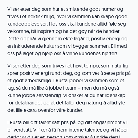
Vi ser etter deg som har et smittende godt humør og
trives i et hektisk miljø, hvor vi sammen kan skape gode
kundeopplevelser. Hos oss skal kundene alltid føle seg
velkomne, bli inspirert og ha det gøy når de handler.
Dette oppnår vi gjennom ekte lagånd, positiv energi og
en inkluderende kultur som vi bygger sammen. Bli med
oss på laget og hjelp oss å vinne kundenes hjerter!
Vi ser etter deg som trives i et høyt tempo, som naturlig
sprer positiv energi rundt deg, og som vet å sette pris på
et godt arbeidsmiljø. I Rusta jobber vi sammen som et
lag, så du må like å jobbe i team – men du må også
kunne jobbe selvstendig. Vi ønsker at du har lidenskap
for detaljhandel, og at det faller deg naturlig å alltid yte
det lille ekstra ovenfor våre kunder.
I Rusta blir ditt talent satt pris på, og ditt engasjement vil
bli verdsatt. Vi liker å få frem interne talenter, og vi håper
derfor at du er en person som ønsker å utvikle deg i