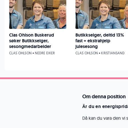
Clas Ohlson Buskerud
Butikkselger, deltid 13%
søker Butikkselger,
fast + ekstrahjelp
sesongmedarbeider
julesesong
CLAS OHLSON • NEDRE EIKER
CLAS OHLSON • KRISTIANSAND
Om denna position
Är du en energisprida
Då kan du vara den vi 