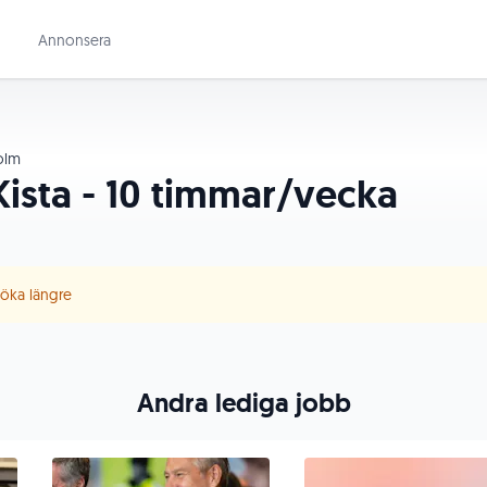
Annonsera
olm
l Kista - 10 timmar/vecka
 söka längre
Andra lediga jobb