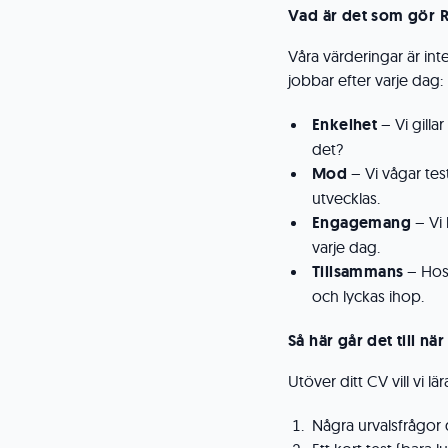
Vad är det som gör Rus
Våra värderingar är int
jobbar efter varje dag:
Enkelhet
– Vi gilla
det?
Mod
– Vi vågar test
utvecklas.
Engagemang
– Vi 
varje dag.
Tillsammans
– Hos 
och lyckas ihop.
Så här går det till nä
Utöver ditt CV vill vi 
Några urvalsfrågor 