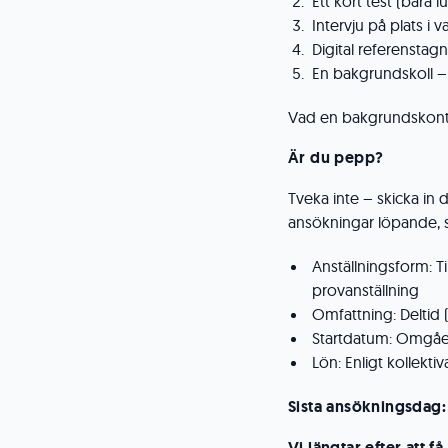
Ett kort test (bara 
Intervju på plats i 
Digital referenstag
En bakgrundskoll – 
Vad en bakgrundskontr
Är du pepp?
Tveka inte – skicka in
ansökningar löpande, så
Anställningsform: T
provanställning
Omfattning: Deltid 
Startdatum: Omgå
Lön: Enligt kollektiv
Sista ansökningsdag
Vi längtar efter att