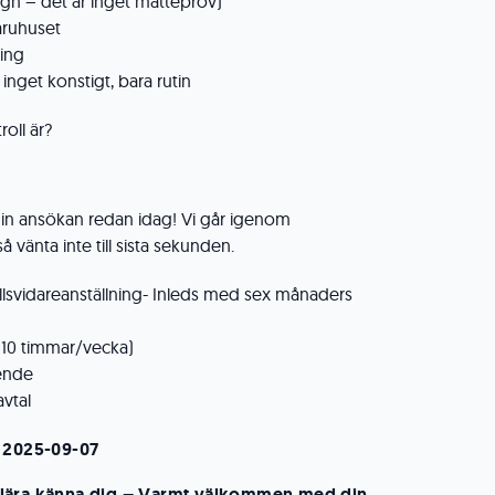
lugn – det är inget matteprov)
varuhuset
ning
inget konstigt, bara rutin
oll är?
 din ansökan redan idag! Vi går igenom
 vänta inte till sista sekunden.
illsvidareanställning- Inleds med sex månaders
(10 timmar/vecka)
ende
avtal
: 2025-09-07
 få lära känna dig – Varmt välkommen med din