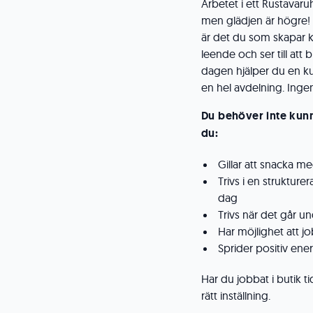
Arbetet i ett Rustavaru
men glädjen är högre! 
är det du som skapar 
leende och ser till att
dagen hjälper du en ku
en hel avdelning. Ingen
Du behöver inte kunna 
du:
Gillar att snacka m
Trivs i en strukture
dag
Trivs när det går u
Har möjlighet att j
Sprider positiv ene
Har du jobbat i butik t
rätt inställning.