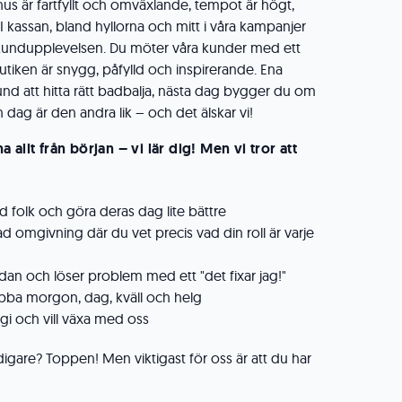
hus är fartfyllt och omväxlande, tempot är högt,
I kassan, bland hyllorna och mitt i våra kampanjer
kundupplevelsen. Du möter våra kunder med ett
 butiken är snygg, påfylld och inspirerande. Ena
nd att hitta rätt badbalja, nästa dag bygger du om
 dag är den andra lik – och det älskar vi!
allt från början – vi lär dig! Men vi tror att
ed folk och göra deras dag lite bättre
rad omgivning där du vet precis vad din roll är varje
ndan och löser problem med ett "det fixar jag!"
obba morgon, dag, kväll och helg
rgi och vill växa med oss
idigare? Toppen! Men viktigast för oss är att du har