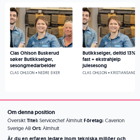
Clas Ohlson Buskerud
Butikkselger, deltid 13%
søker Butikkselger,
fast + ekstrahjelp
sesongmedarbeider
julesesong
CLAS OHLSON • NEDRE EIKER
CLAS OHLSON • KRISTIANSAND
Om denna position
Översikt
Titel:
Servicechef Älmhult
Företag:
Caverion
Sverige AB
Ort:
Älmhult
Är du en erfaren ledare inom tekniska miljöer och