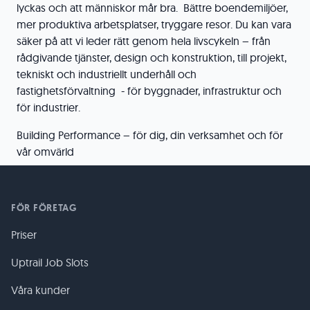
lyckas och att människor mår bra. Bättre boendemiljöer,
mer produktiva arbetsplatser, tryggare resor. Du kan vara
säker på att vi leder rätt genom hela livscykeln – från
rådgivande tjänster, design och konstruktion, till projekt,
tekniskt och industriellt underhåll och
fastighetsförvaltning - för byggnader, infrastruktur och
för industrier.
Building Performance – för dig, din verksamhet och för
vår omvärld
FÖR FÖRETAG
Priser
Uptrail Job Slots
Våra kunder