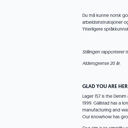
Du må kunne norsk godt 
arbeidsinstruksjoner
Ytterligere språkkunnsk
Stillingen rapporterer ti
Aldersgrense 20 år.
GLAD YOU ARE HER
Lager 157 is the Deni
1999. Gällstad has a l
manufacturing and was 
Our knowhow has grow