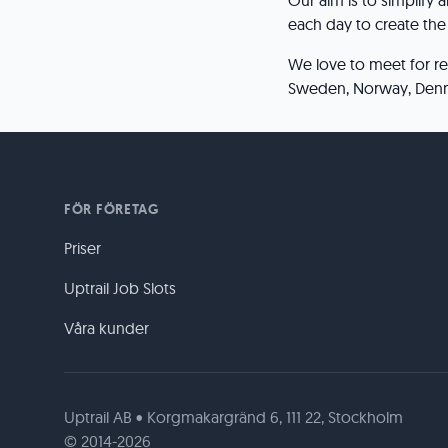
Our aim is to simplify
each day to create the
We love to meet for re
Sweden, Norway, Denm
FÖR FÖRETAG
Priser
Uptrail Job Slots
Våra kunder
Uptrail AB • Korgmakargränd 6, 111 22, Stockholm
© 2014-2026