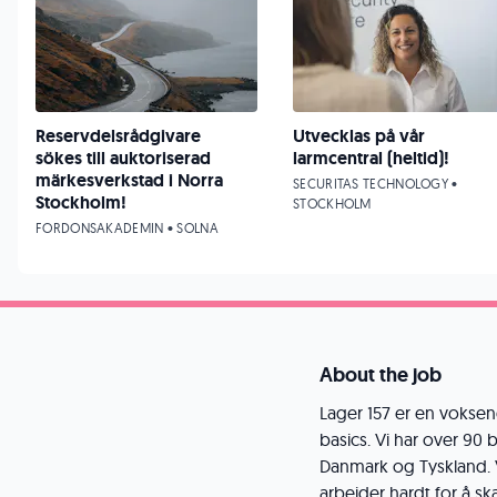
Reservdelsrådgivare
Utvecklas på vår
sökes till auktoriserad
larmcentral (heltid)!
märkesverkstad i Norra
SECURITAS TECHNOLOGY •
Stockholm!
STOCKHOLM
FORDONSAKADEMIN • SOLNA
About the job
Lager 157 er en vokse
basics. Vi har over 90 
Danmark og Tyskland. V
arbeider hardt for å sk