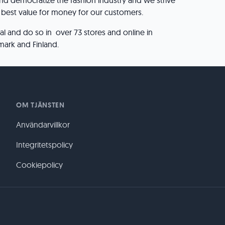
 and democratize the fashion industry and we strive
 best value for money for our customers.
al and do so in over 73 stores and online in
ark and Finland.
OM TJÄNSTEN
Användarvillkor
Integritetspolicy
Cookiepolicy