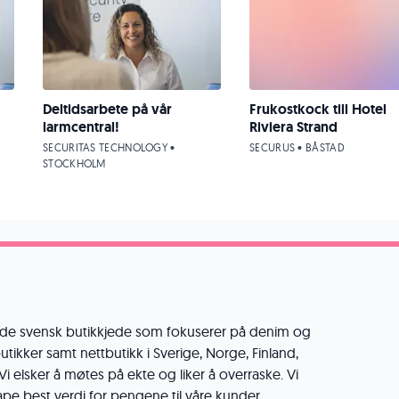
Deltidsarbete på vår
Frukostkock till Hotel
larmcentral!
Riviera Strand
SECURITAS TECHNOLOGY •
SECURUS • BÅSTAD
STOCKHOLM
nde svensk butikkjede som fokuserer på denim og
butikker samt nettbutikk i Sverige, Norge, Finland,
i elsker å møtes på ekte og liker å overraske. Vi
ape best verdi for pengene til våre kunder.