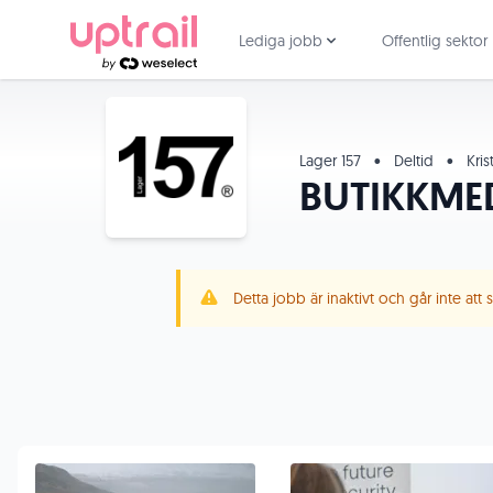
Lediga jobb
Offentlig sektor
Lager 157
•
Deltid
•
Kris
BUTIKKMED
Detta jobb är inaktivt och går inte att