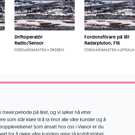
Driftoperatör
Fordonsförare på 181
Radio/Sensor
Radarpluton, F16
FÖRSVARSMAKTEN • ÖREBRO
FÖRSVARSMAKTEN • UPPSALA
n travel periode på året, og vi søker nå etter
 som står klare til å ta imot alle våre kunder og å
deopplevelsene! Som ansatt hos oss i Vianor er du
rbeid for å gjøre våre kunders reise så komfortabel