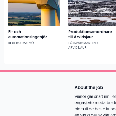
El- och
Produktionsamordnare
automationsingenjör
till Arvidsjaur
REJLERS • MALMÖ
FÖRSVARSMAKTEN •
ARVIDSJAUR
About the job
Vianor går snart inn i e
engasjerte medarbeidere
bidra til de beste kun
en viktig del av vårt a