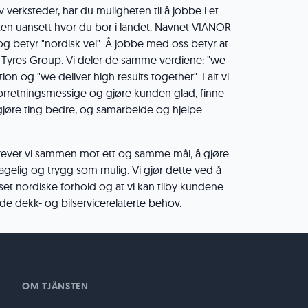
verksteder, har du muligheten til å jobbe i et
en uansett hvor du bor i landet. Navnet VIANOR
 og betyr "nordisk vei". Å jobbe med oss ​​betyr at
n Tyres Group. Vi deler de samme verdiene: "we
ion og "we deliver high results together". I alt vi
forretningsmessige og gjøre kunden glad, finne
gjøre ting bedre, og samarbeide og hjelpe
strever vi sammen mot ett og samme mål; å gjøre
gelig og trygg som mulig. Vi gjør dette ved å
et nordiske forhold og at vi kan tilby kundene
de dekk- og bilservicerelaterte behov.
OM TJÄNSTEN