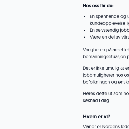
Hos oss får du:
En spennende og u
kundeopplevelse li
En selvstendig jobb
Være en del av vårt
Varigheten på ansette
bemanningssituasjon p
Det er ikke umulig at e
jobbmuligheter hos oss
befolkningen og ønsk
Høres dette ut som noe
søknad i dag.
Hvem er vi?
Vianor er Nordens led