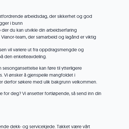
tfordrende arbeidsdag, der sikkerhet og god
gger i bunn
 der du kan utvikle din arbeidserfaring
 Vianor-team, der samarbeid og lagånd er viktig
lsen vil variere ut fra oppdragsmengde og
å den enkelteavdeling.
n sesongansettelse kan føre til ytterligere
. Vi ønsker å gjenspeile mangfoldet i
er derfor søkere med ulik bakgrunn velkommen.
 for deg? Vi ansetter fortløpende, så send inn din
ende dekk- og servicekjede. Takket være vårt