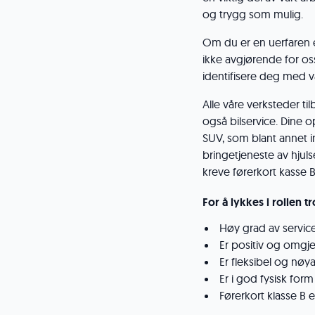
og trygg som mulig.
Om du er en uerfaren e
ikke avgjørende for oss
identifisere deg med v
Alle våre verksteder til
også bilservice. Dine 
SUV, som blant annet in
bringetjeneste av hjulse
kreve førerkort kasse B
For å lykkes i rollen t
Høy grad av servicei
Er positiv og omgj
Er fleksibel og nøya
Er i god fysisk form
Førerkort klasse B e