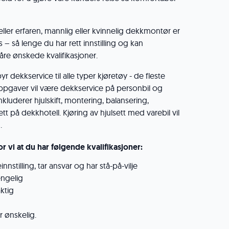
ller erfaren, mannlig eller kvinnelig dekkmontør er
 – så lenge du har rett innstilling og kan
åre ønskede kvalifikasjoner.
byr dekkservice til alle typer kjøretøy - de fleste
oppgaver vil være dekkservice på personbil og
kluderer hjulskift, montering, balansering,
tt på dekkhotell. Kjøring av hjulsett med varebil vil
.
ror vi at du har følgende kvalifikasjoner:
nnstilling, tar ansvar og har stå-på-vilje
engelig
ktig
r ønskelig.