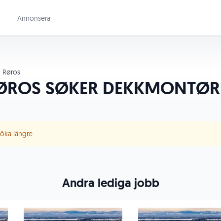
Annonsera
Røros
ØROS SØKER DEKKMONTØRE
 söka längre
Andra lediga jobb