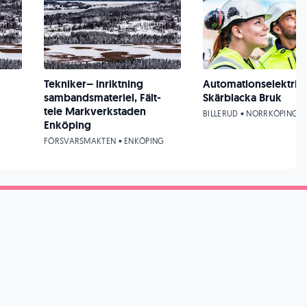
Tekniker– inriktning
Automationselektriker
sambandsmateriel, Fält-
Skärblacka Bruk
tele Markverkstaden
BILLERUD • NORRKÖPING
Enköping
FÖRSVARSMAKTEN • ENKÖPING