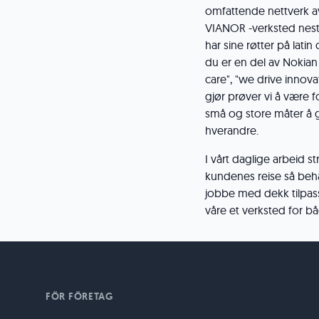
omfattende nettverk av 
VIANOR -verksted nest
har sine røtter på latin
du er en del av Nokia
care", "we drive innovat
gjør prøver vi å være 
små og store måter å 
hverandre.
I vårt daglige arbeid 
kundenes reise så beha
jobbe med dekk tilpass
våre et verksted for bå
FÖR FÖRETAG